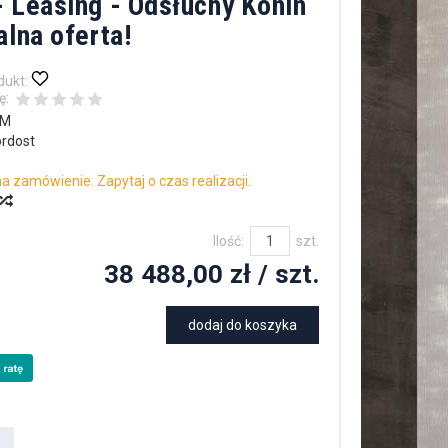
 Leasing - Odsłuchy Konin
alna oferta!
dukt:
ę:
5M
rdost
a zamówienie. Zapytaj o czas realizacji.
Ilość:
szt.
38 488,00 zł
/ szt.
dodaj do koszyka