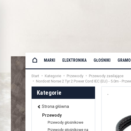
MARKI
ELEKTRONIKA
GŁOŚNIKI
GRAMOF
Start
Kategorie
Przewody
Przewody zasilające
Nordost Norse 2 Tyr 2 Power Cord IEC (EU) - 5.0m - Prze
Kategorie
Strona główna
Przewody
Przewody głośnikowe
Przewody głośnikowe na