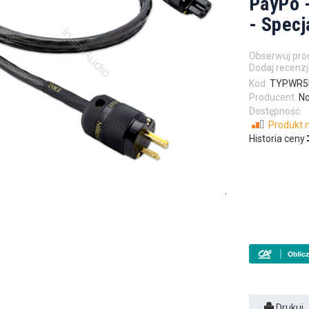
PayPo -
- Specj
Obserwuj pro
Dodaj recenzj
Kod:
TYPWR
Producent:
No
Dostępność:
Produkt n
Historia ceny
Drukuj