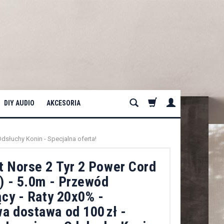
DIY AUDIO
AKCESORIA
dsłuchy Konin - Specjalna oferta!
t Norse 2 Tyr 2 Power Cord
) - 5.0m - Przewód
ący - Raty 20x0% -
a dostawa od 100 zł -