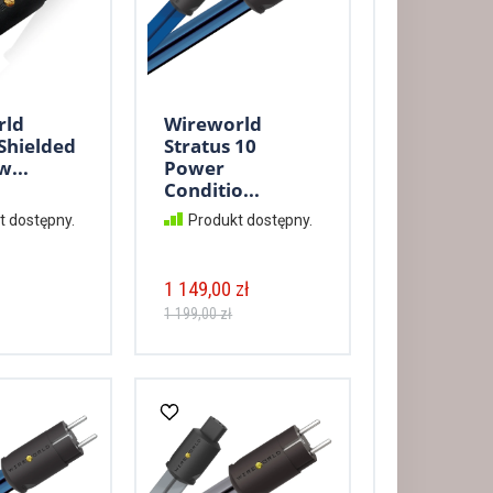
rld
Wireworld
 Shielded
Stratus 10
w...
Power
Conditio...
t dostępny.
Produkt dostępny.
1 149,00 zł
1 199,00 zł