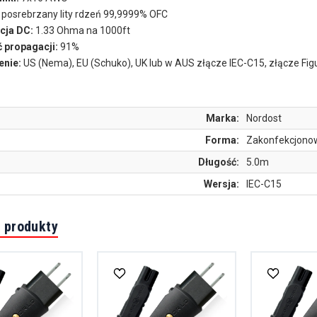
posrebrzany lity rdzeń 99,9999% OFC
cja DC:
1.33 Ohma na 1000ft
 propagacji:
91%
nie:
US (Nema), EU (Schuko), UK lub w AUS złącze IEC-C15, złącze Figu
Marka:
Nordost
Forma:
Zakonfekcjono
Długość:
5.0m
Wersja:
IEC-C15
 produkty