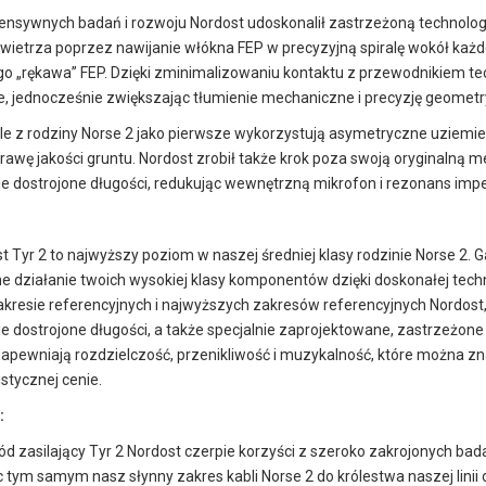
tensywnych badań i rozwoju Nordost udoskonalił zastrzeżoną technolog
powietrza poprzez nawijanie włókna FEP w precyzyjną spiralę wokół k
o „rękawa” FEP. Dzięki zminimalizowaniu kontaktu z przewodnikiem te
e, jednocześnie zwiększając tłumienie mechaniczne i precyzję geomet
e z rodziny Norse 2 jako pierwsze wykorzystują asymetryczne uziemie
awę jakości gruntu. Nordost zrobił także krok poza swoją oryginalną m
 dostrojone długości, redukując wewnętrzną mikrofon i rezonans imped
t Tyr 2 to najwyższy poziom w naszej średniej klasy rodzinie Norse 2. 
 działanie twoich wysokiej klasy komponentów dzięki doskonałej techno
kresie referencyjnych i najwyższych zakresów referencyjnych Nordost, 
 dostrojone długości, a także specjalnie zaprojektowane, zastrzeżone
zapewniają rozdzielczość, przenikliwość i muzykalność, które można zn
istycznej cenie.
:
 zasilający Tyr 2 Nordost czerpie korzyści z szeroko zakrojonych bad
 tym samym nasz słynny zakres kabli Norse 2 do królestwa naszej linii