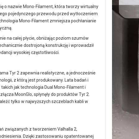
ię o nazwie Mono-Filament, która tworzy wirtualny
ażdego pojedynczego przewodu przed wytłoczeniem
chnologia Mono-Filament zmniejsza pochłanianie
ryczną.
nie na całej płycie, obniżając poziom szumów
echanicznie dostrojoną konstrukcję i wprowadził
ancji wysokiej częstotliwości.
Gama Tyr 2 zapewnia realistyczne, a jednocześnie
logii, z którą jest produkowany. Lata badań i
takich jak technologia Dual Mono-Filament i
 złącza MoonGlo, spłynęły do produktów Tyr 2.
aleźć tylko w najwyższych szczeblach kabli w
ań związanych z tworzeniem Valhalla 2,
 odniesienia. Dzięki zastosowaniu opatentowanej