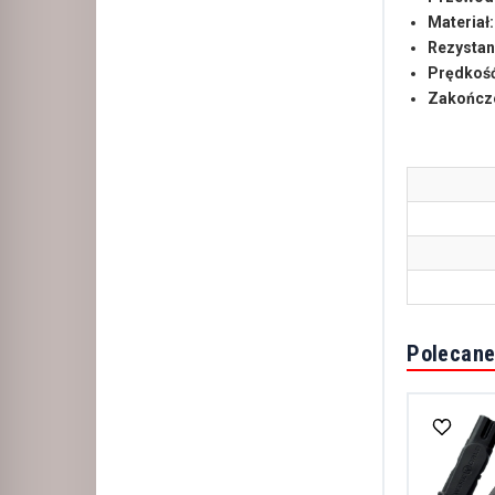
Materiał:
Rezystan
Prędkość
Zakończe
Polecane