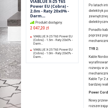
VIABLUE X-25 T6S
Po latach in
Power EU (Cobra) -
2.0m - Raty 20x0% -
dielektryk 
Darm...
zewnętrzneg
dielektryczn
Produkt dostępny.
2 047,20 zł
Ponadto kabl
poprzez popr
VIABLUE X-25 T6S Power EU
(Cobra) - 1.5m - Raty 20x0% -
mechanicznie
Darm...
TYR 2:
VIABLUE X-25 T6S Power EU
(Cobra) - 1.0m - Raty 20x0% -
Kable Nordos
Darm...
wyrafinowane
rozwoju w za
mechanicznie
Kable Tyr 2 
bardziej real
Power Cord
Nowy przewód
rozszerzając