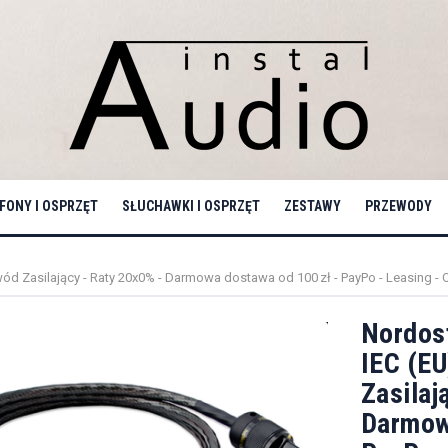
ONY I OSPRZĘT
SŁUCHAWKI I OSPRZĘT
ZESTAWY
PRZEWODY
wód Zasilający - Raty 20x0% - Darmowa dostawa od 100 zł - PayPo - Leasing - O
Nordos
IEC (EU
Zasilaj
Darmow