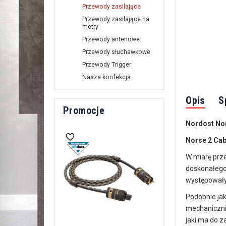
Przewody zasilające
Przewody zasilające na
metry
Przewody antenowe
Przewody słuchawkowe
Przewody Trigger
Nasza konfekcja
Opis
S
Promocje
Nordost Nor
Norse 2 Cab
W miarę prz
doskonałego 
występowały
Podobnie jak
mechanicznie
jaki ma do z