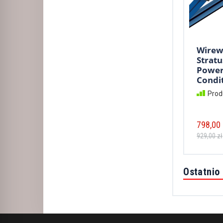
Wirew
Stratu
Powe
Condit
Prod
798,00 
929,00 zł
Ostatnio