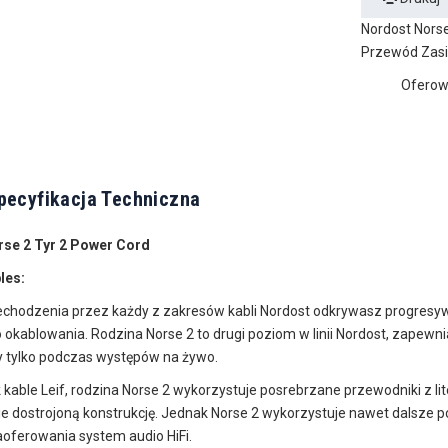
Nordost Norse
Przewód Zasil
Oferowa
pecyfikacja Techniczna
se 2 Tyr 2 Power Cord
les:
echodzenia przez każdy z zakresów kabli Nordost odkrywasz progre
okablowania. Rodzina Norse 2 to drugi poziom w linii Nordost, zapewniaj
 tylko podczas występów na żywo.
 kable Leif, rodzina Norse 2 wykorzystuje posrebrzane przewodniki z lit
 dostrojoną konstrukcję. Jednak Norse 2 wykorzystuje nawet dalsze po
aoferowania system audio HiFi.