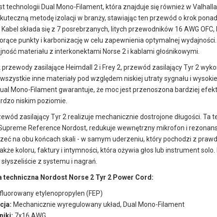
t technologii Dual Mono-Filament, która znajduje się również w Valhalla
skuteczną metodę izolacji w branży, stawiając ten przewód o krok pona
 Kabel składa się z 7 posrebrzanych, litych przewodników 16 AWG OFC, 
orące punkty i karbonizację w celu zapewnienia optymalnej wydajnośc
jność materiału z interkonektami Norse 2 i kablami głośnikowymi.
 przewody zasilające Heimdall 2 i Frey 2, przewód zasilający Tyr 2 wyko
szystkie inne materiały pod względem niskiej utraty sygnału i wysokie
Dual Mono-Filament gwarantuje, że moc jest przenoszona bardziej efekt
ardzo niskim poziomie.
ewód zasilający Tyr 2 realizuje mechanicznie dostrojone długości. Ta 
Supreme Reference Nordost, redukuje wewnętrzny mikrofon i rezonans i
zeć na obu końcach skali - w samym uderzeniu, który pochodzi z prawd
akże koloru, faktury i intymności, która ożywia głos lub instrument solo.
 słyszeliście z systemu i nagrań.
a techniczna Nordost Norse 2 Tyr 2 Power Cord:
fluorowany etylenopropylen (FEP)
cja:
Mechanicznie wyregulowany układ, Dual Mono-Filament
iki:
7x16 AWG