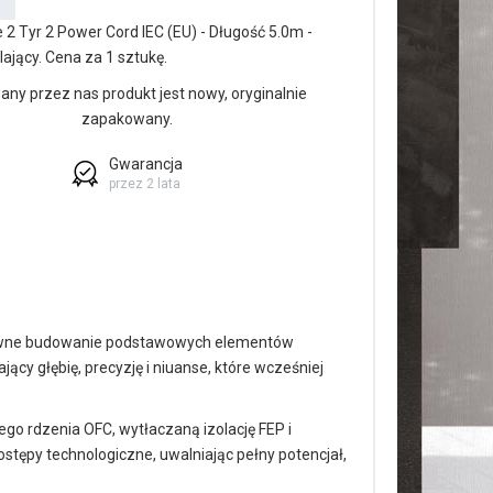
 2 Tyr 2 Power Cord IEC (EU) - Długość 5.0m -
ający. Cena za 1 sztukę.
ny przez nas produkt jest nowy, oryginalnie
zapakowany.
Gwarancja
przez 2 lata
sywne budowanie podstawowych elementów
ący głębię, precyzję i niuanse, które wcześniej
ego rdzenia OFC, wytłaczaną izolację FEP i
stępy technologiczne, uwalniając pełny potencjał,