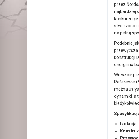
przez Nordos
najbardziej 
konkurencje.
stworzono g
na pełną spó
Podobnie jak
przewyższa w
konstrukcji 
energii na b
Wreszcie prz
Reference i 
można usłys
dynamiki, a t
kiedykolwiek
Specyfikacj
Izolacja:
Konstruk
Przewodn