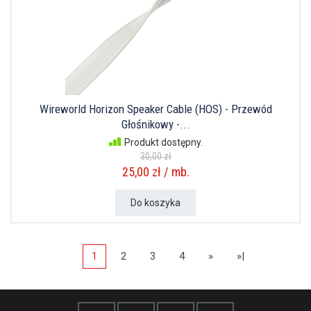
Wireworld Horizon Speaker Cable (HOS) - Przewód
Głośnikowy -...
Produkt dostępny.
30,00 zł
25,00 zł / mb.
Do koszyka
1
2
3
4
»
»|