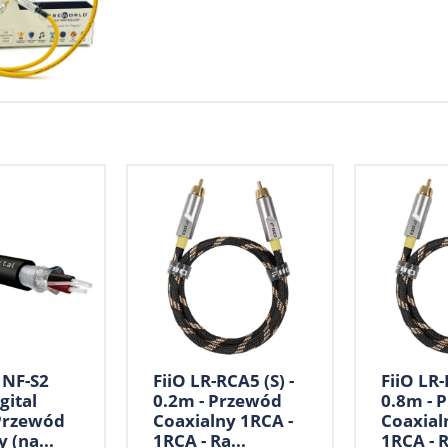
 NF-S2
FiiO LR-RCA5 (S) -
FiiO LR-
gital
0.2m - Przewód
0.8m - 
 Przewód
Coaxialny 1RCA -
Coaxial
 (na...
1RCA - Ra...
1RCA - R