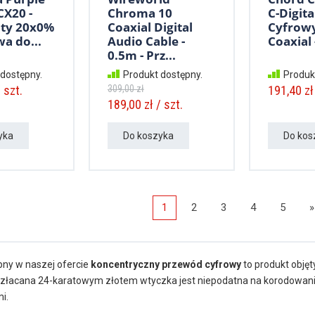
X20 -
Chroma 10
C-Digita
aty 20x0%
Coaxial Digital
Cyfrowy
a do...
Audio Cable -
Coaxial -
0.5m - Prz...
 dostępny.
Produkt dostępny.
Produk
 szt.
309,00 zł
191,40 zł 
189,00 zł / szt.
yka
Do koszyka
Do kos
1
2
3
4
5
»
pny w naszej ofercie
koncentryczny przewód cyfrowy
to produkt objęt
pozłacana 24-karatowym złotem wtyczka jest niepodatna na korodowani
i.