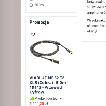
Uniwersaln
25.0m
służyć do ł
amplituneró
Wysoka jakoś
Promocje
akcesoriów 
oferty!
VIABLUE NF-S2 T8
XLR (Cobra) - 5.0m -
19113 - Przewód
Cyfrow...
Produkt dostępny.
1 111,20 zł