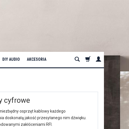
DIY AUDIO
AKCESORIA
dy cyfrowe
niezbędny osprzęt kablowy każdego
 doskonałą jakość przesyłanego nim dźwięku.
odowanymi zakłóceniami RFI.