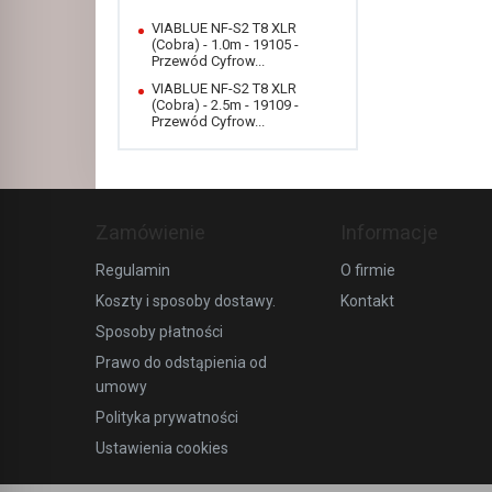
VIABLUE NF-S2 T8 XLR
(Cobra) - 1.0m - 19105 -
Przewód Cyfrow...
VIABLUE NF-S2 T8 XLR
(Cobra) - 2.5m - 19109 -
Przewód Cyfrow...
Zamówienie
Informacje
Regulamin
O firmie
Koszty i sposoby dostawy.
Kontakt
Sposoby płatności
Prawo do odstąpienia od
umowy
Polityka prywatności
Ustawienia cookies