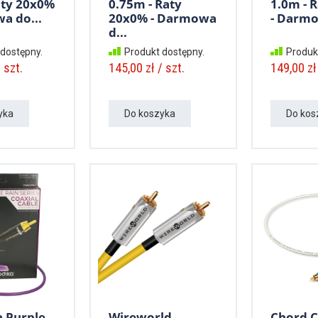
aty 20x0%
0.75m - Raty
1.0m - 
a do...
20x0% - Darmowa
- Darmo
d...
 dostępny.
Produkt dostępny.
Produk
 szt.
145,00 zł / szt.
149,00 zł 
yka
Do koszyka
Do kos
 Purple
Wireworld
Chord 