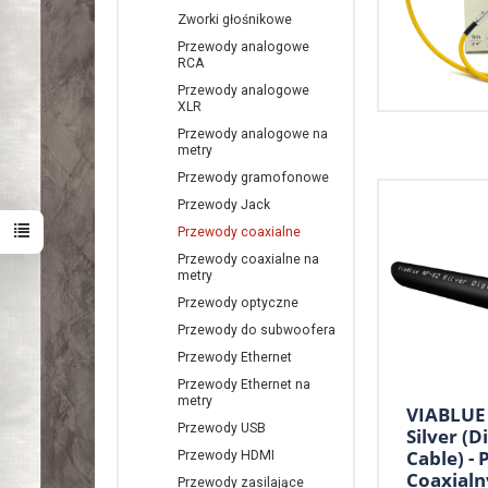
Zworki głośnikowe
Przewody analogowe
RCA
Przewody analogowe
XLR
Przewody analogowe na
metry
Przewody gramofonowe
Przewody Jack
Przewody coaxialne
Przewody coaxialne na
metry
Przewody optyczne
Przewody do subwoofera
Przewody Ethernet
Przewody Ethernet na
metry
VIABLUE
Przewody USB
Silver (Di
Cable) -
Przewody HDMI
Coaxialny
Przewody zasilające