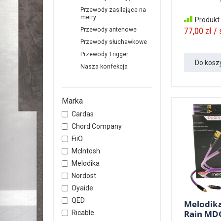
Przewody zasilające na
metry
Produkt
77,00 zł / 
Przewody antenowe
Przewody słuchawkowe
Przewody Trigger
Do kosz
Nasza konfekcja
Marka
Cardas
Chord Company
FiiO
McIntosh
Melodika
Nordost
Oyaide
QED
Melodika
Rain MDC
Ricable