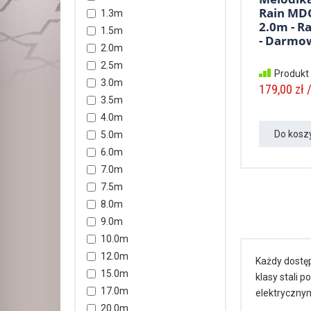
Rain MDC
1.3m
2.0m - R
1.5m
- Darmow
2.0m
2.5m
Produkt
3.0m
179,00 zł /
3.5m
4.0m
Do kosz
5.0m
6.0m
7.0m
7.5m
8.0m
9.0m
10.0m
12.0m
Każdy dostę
15.0m
klasy stali 
17.0m
elektrycznym
20.0m