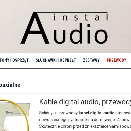
ONY I OSPRZĘT
SŁUCHAWKI I OSPRZĘT
ZESTAWY
PRZEWODY
oaxialne
Kable digital audio, przewo
Solidny i niezawodny
kabel digital audio
stanowi 
nowoczesnego systemu kina domowego. Zapewnia
Skutecznie chroni przed zniekształceniami spow