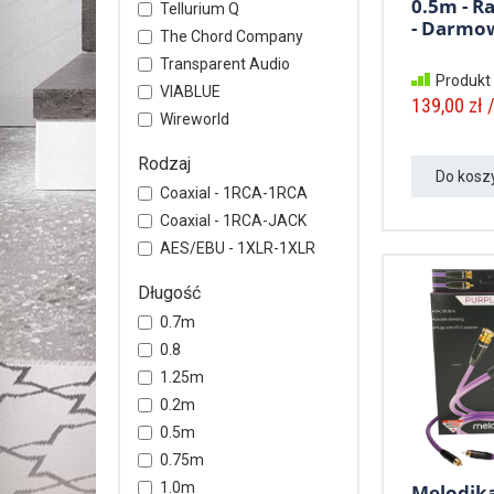
0.5m - R
Tellurium Q
- Darmow
The Chord Company
Transparent Audio
Produkt
VIABLUE
139,00 zł /
Wireworld
Rodzaj
Do kosz
Coaxial - 1RCA-1RCA
Coaxial - 1RCA-JACK
AES/EBU - 1XLR-1XLR
Długość
0.7m
0.8
1.25m
0.2m
0.5m
0.75m
1.0m
Melodika