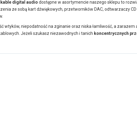
e
kable digital audio
dostępne w asortymencie naszego sklepu to rozw
ączenia ze sobą kart dźwiękowych, przetworników DAC, odtwarzaczy CD
w.
ć wtyków, niepodatność na zginanie oraz niska łamliwość, a zarazem a
kablowych. Jeżeli szukasz niezawodnych i tanich
koncentrycznych pr