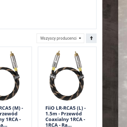
RCA5 (M) -
FiiO LR-RCA5 (L) -
Przewód
1.5m - Przewód
ny 1RCA -
Coaxialny 1RCA -
a...
1RCA - Ra...