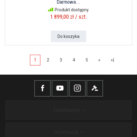
Darmowa...
Produkt dostępny.
1 899,00 zł / szt.
Do koszyka
1
2
3
4
5
»
»|
Zamówienie
Informacje