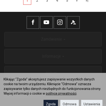
1
2
3
4
5
»
»|
Zamówienie
Informacje
Usługi
Klikając “Zgoda” akceptujesz zapisywanie wszystkich danych
cookie na twoim urządzeniu. Kliknięcie “Odmowa” oznacza
zapisywanie tylko danych niezbędnych do funkcjonowania strony.
Kontakt
Więcej informacji o cookie w
polityce prywatności
.
Zgoda
Odmowa
Ustawienia
Sklep internetowy SOTESHOP AI