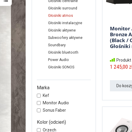
Głośniki centralne
Głośniki surround
Głośniki atmos
Głośniki instalacyjne
Monitor
Głośniki aktywne
Bronze 
Subwoofery aktywne
(Black / 
Głośniki 
Soundbary
Głośniki bluetooth
Produkt
Power Audio
1 245,00 zł
Głośniki SONOS
Do kosz
Marka
Kef
Monitor Audio
Sonus Faber
Kolor (odcień)
Orzech