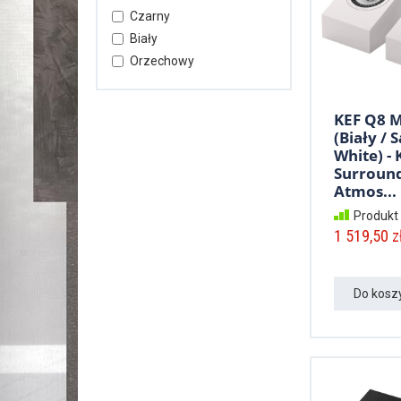
Czarny
Biały
Orzechowy
KEF Q8 
(Biały / 
White) -
Surround
Atmos...
Produkt
1 519,50 zł
Do kosz