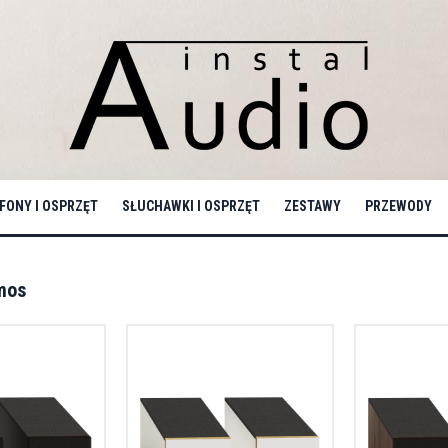
ONY I OSPRZĘT
SŁUCHAWKI I OSPRZĘT
ZESTAWY
PRZEWODY
mos