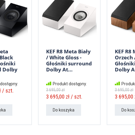
eta
KEF R8 Meta Biały
KEF R8 
 Black
/ White Gloss -
Orzech 
łośniki
Głośniki surround
Głośnik
d Dolby
Dolby At...
Dolby A
 dostępny.
Produkt dostępny.
Produk
 / szt.
3 695,00 zł
3 695,00 zł
3 695,00 zł / szt.
3 695,00 z
yka
Do koszyka
Do kos