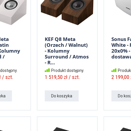
Meta
KEF Q8 Meta
Sonus F
Satin
(Orzech / Walnut)
White - 
 Kolumny
- Kolumny
20x0% 
 /
Surround / Atmos
dostawa
- R...
 dostępny.
Produkt dostępny.
Produk
 / szt.
1 519,50 zł / szt.
2 199,00 z
yka
Do koszyka
Do kos