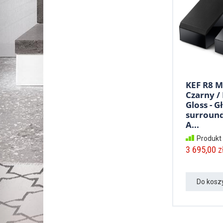
KEF R8 M
Czarny /
Gloss - G
surroun
A...
Produkt
3 695,00 zł
Do kosz