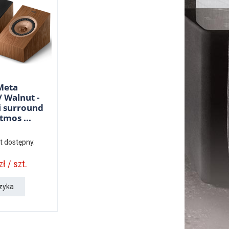
Meta
/ Walnut -
i surround
tmos ...
t dostępny.
ł / szt.
zyka