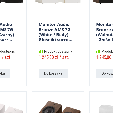
 Audio
Monitor Audio
Monitor
AMS 7G
Bronze AMS 7G
Bronze
Czarny) -
(White / Biały) -
(Walnut
surr...
Głośniki surro...
- Głośnik
 dostępny.
Produkt dostępny.
Produk
 / szt.
1 245,00 zł / szt.
1 245,00 z
yka
Do koszyka
Do kos