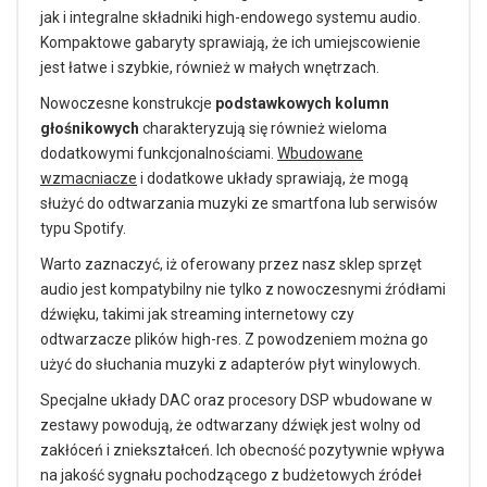
jak i integralne składniki high-endowego systemu audio.
Kompaktowe gabaryty sprawiają, że ich umiejscowienie
jest łatwe i szybkie, również w małych wnętrzach.
Nowoczesne konstrukcje
podstawkowych kolumn
głośnikowych
charakteryzują się również wieloma
dodatkowymi funkcjonalnościami.
Wbudowane
wzmacniacze
i dodatkowe układy sprawiają, że mogą
służyć do odtwarzania muzyki ze smartfona lub serwisów
typu Spotify.
Warto zaznaczyć, iż oferowany przez nasz sklep sprzęt
audio jest kompatybilny nie tylko z nowoczesnymi źródłami
dźwięku, takimi jak streaming internetowy czy
odtwarzacze plików high-res. Z powodzeniem można go
użyć do słuchania muzyki z adapterów płyt winylowych.
Specjalne układy DAC oraz procesory DSP wbudowane w
zestawy powodują, że odtwarzany dźwięk jest wolny od
zakłóceń i zniekształceń. Ich obecność pozytywnie wpływa
na jakość sygnału pochodzącego z budżetowych źródeł