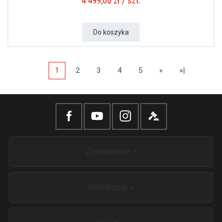
4 499,00 zł / szt.
Do koszyka
1
2
3
4
5
»
»|
Zamówienie
Informacje