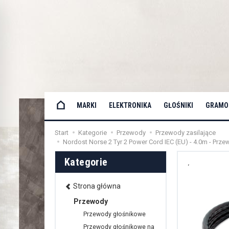
MARKI
ELEKTRONIKA
GŁOŚNIKI
GRAMOF
Start
Kategorie
Przewody
Przewody zasilające
Nordost Norse 2 Tyr 2 Power Cord IEC (EU) - 4.0m - Prze
Kategorie
Strona główna
Przewody
Przewody głośnikowe
Przewody głośnikowe na