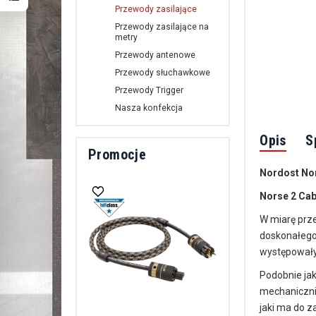
Przewody zasilające
Przewody zasilające na
metry
Przewody antenowe
Przewody słuchawkowe
Przewody Trigger
Nasza konfekcja
Opis
S
Promocje
Nordost Nor
Norse 2 Cab
W miarę prz
doskonałego 
występowały
Podobnie jak
mechanicznie
jaki ma do z