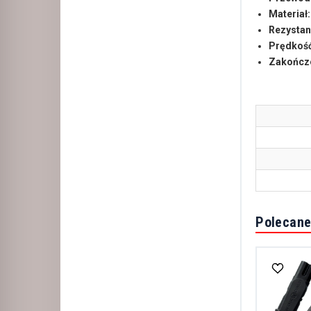
Materiał:
Rezystan
Prędkość
Zakończe
Polecane