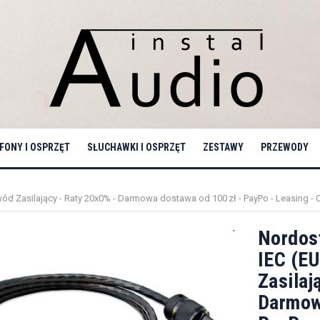
ONY I OSPRZĘT
SŁUCHAWKI I OSPRZĘT
ZESTAWY
PRZEWODY
wód Zasilający - Raty 20x0% - Darmowa dostawa od 100 zł - PayPo - Leasing - O
Nordos
IEC (EU
Zasilaj
Darmow