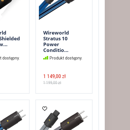
rld
Wireworld
 Shielded
Stratus 10
w...
Power
Conditio...
t dostępny.
Produkt dostępny.
1 149,00 zł
1 199,00 zł