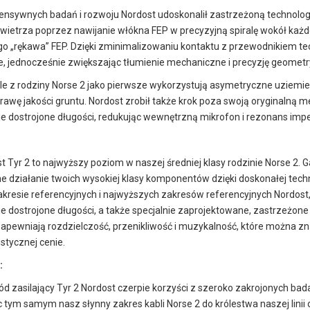
tensywnych badań i rozwoju Nordost udoskonalił zastrzeżoną technolog
powietrza poprzez nawijanie włókna FEP w precyzyjną spiralę wokół k
o „rękawa” FEP. Dzięki zminimalizowaniu kontaktu z przewodnikiem te
e, jednocześnie zwiększając tłumienie mechaniczne i precyzję geomet
e z rodziny Norse 2 jako pierwsze wykorzystują asymetryczne uziemie
awę jakości gruntu. Nordost zrobił także krok poza swoją oryginalną m
 dostrojone długości, redukując wewnętrzną mikrofon i rezonans imped
t Tyr 2 to najwyższy poziom w naszej średniej klasy rodzinie Norse 2. 
 działanie twoich wysokiej klasy komponentów dzięki doskonałej techno
kresie referencyjnych i najwyższych zakresów referencyjnych Nordost, 
 dostrojone długości, a także specjalnie zaprojektowane, zastrzeżone
zapewniają rozdzielczość, przenikliwość i muzykalność, które można zn
istycznej cenie.
:
 zasilający Tyr 2 Nordost czerpie korzyści z szeroko zakrojonych bad
 tym samym nasz słynny zakres kabli Norse 2 do królestwa naszej linii