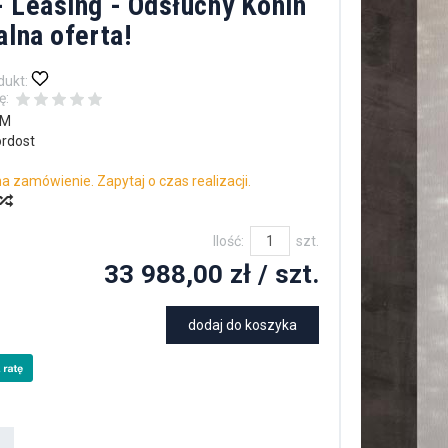
 Leasing - Odsłuchy Konin
alna oferta!
dukt:
ę:
4M
rdost
a zamówienie. Zapytaj o czas realizacji.
Ilość:
szt.
33 988,00 zł
/ szt.
dodaj do koszyka