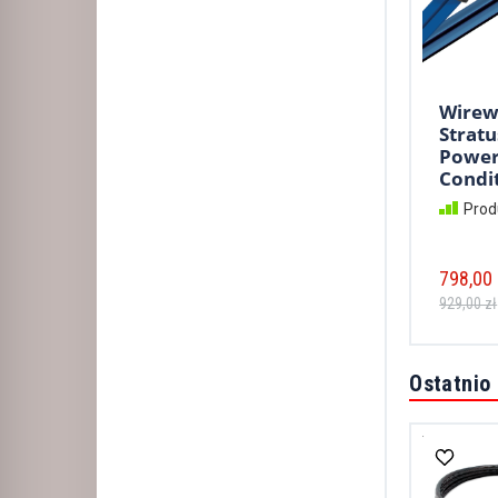
Wirew
Stratu
Powe
Condit
Prod
798,00 
929,00 zł
Ostatnio