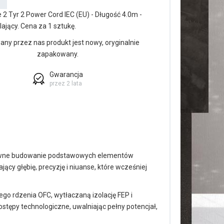
 2 Tyr 2 Power Cord IEC (EU) - Długość 4.0m -
ający. Cena za 1 sztukę.
ny przez nas produkt jest nowy, oryginalnie
zapakowany.
Gwarancja
przez 2 lata
sywne budowanie podstawowych elementów
ący głębię, precyzję i niuanse, które wcześniej
ego rdzenia OFC, wytłaczaną izolację FEP i
stępy technologiczne, uwalniając pełny potencjał,