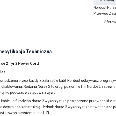
Nordost Norse
Przewód Zasil
Oferowa
pecyfikacja Techniczna
se 2 Tyr 2 Power Cord
les:
echodzenia przez każdy z zakresów kabli Nordost odkrywasz progre
okablowania. Rodzina Norse 2 to drugi poziom w linii Nordost, zapewniaj
 tylko podczas występów na żywo.
 kable Leif, rodzina Norse 2 wykorzystuje posrebrzane przewodniki z lit
 dostrojoną konstrukcję. Jednak Norse 2 wykorzystuje nawet dalsze po
aoferowania system audio HiFi.