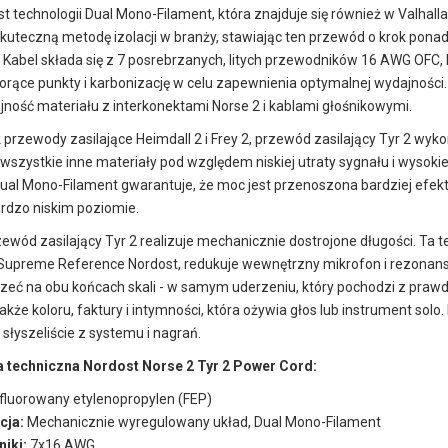
t technologii Dual Mono-Filament, która znajduje się również w Valhalla
skuteczną metodę izolacji w branży, stawiając ten przewód o krok pona
 Kabel składa się z 7 posrebrzanych, litych przewodników 16 AWG OFC, 
orące punkty i karbonizację w celu zapewnienia optymalnej wydajnośc
jność materiału z interkonektami Norse 2 i kablami głośnikowymi.
 przewody zasilające Heimdall 2 i Frey 2, przewód zasilający Tyr 2 wyko
szystkie inne materiały pod względem niskiej utraty sygnału i wysokie
Dual Mono-Filament gwarantuje, że moc jest przenoszona bardziej efekt
ardzo niskim poziomie.
ewód zasilający Tyr 2 realizuje mechanicznie dostrojone długości. Ta 
Supreme Reference Nordost, redukuje wewnętrzny mikrofon i rezonans i
zeć na obu końcach skali - w samym uderzeniu, który pochodzi z prawd
akże koloru, faktury i intymności, która ożywia głos lub instrument solo.
 słyszeliście z systemu i nagrań.
a techniczna Nordost Norse 2 Tyr 2 Power Cord:
fluorowany etylenopropylen (FEP)
cja:
Mechanicznie wyregulowany układ, Dual Mono-Filament
iki:
7x16 AWG