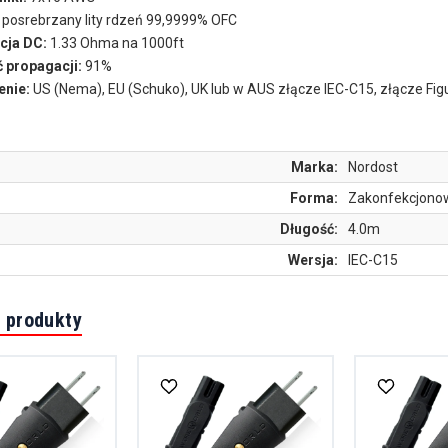
posrebrzany lity rdzeń 99,9999% OFC
cja DC:
1.33 Ohma na 1000ft
 propagacji:
91%
nie:
US (Nema), EU (Schuko), UK lub w AUS złącze IEC-C15, złącze Figu
Marka:
Nordost
Forma:
Zakonfekcjono
Długość:
4.0m
Wersja:
IEC-C15
 produkty