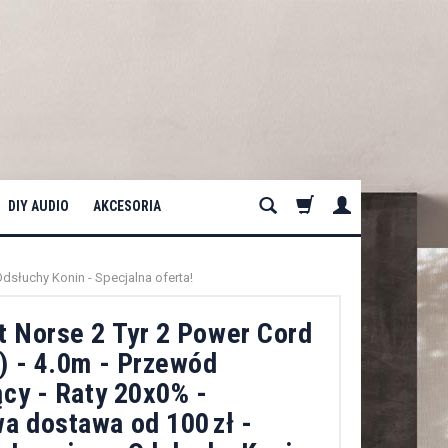
DIY AUDIO
AKCESORIA
dsłuchy Konin - Specjalna oferta!
t Norse 2 Tyr 2 Power Cord
) - 4.0m - Przewód
ący - Raty 20x0% -
a dostawa od 100 zł -