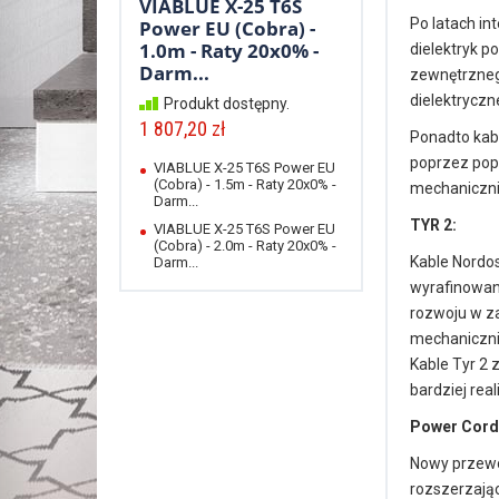
VIABLUE X-25 T6S
Po latach in
Power EU (Cobra) -
1.0m - Raty 20x0% -
dielektryk 
Darm...
zewnętrzneg
dielektryczn
Produkt dostępny.
1 807,20 zł
Ponadto kabl
poprzez popr
VIABLUE X-25 T6S Power EU
(Cobra) - 1.5m - Raty 20x0% -
mechanicznie
Darm...
TYR 2:
VIABLUE X-25 T6S Power EU
(Cobra) - 2.0m - Raty 20x0% -
Kable Nordos
Darm...
wyrafinowane
rozwoju w za
mechanicznie
Kable Tyr 2 
bardziej real
Power Cord
Nowy przewód
rozszerzając