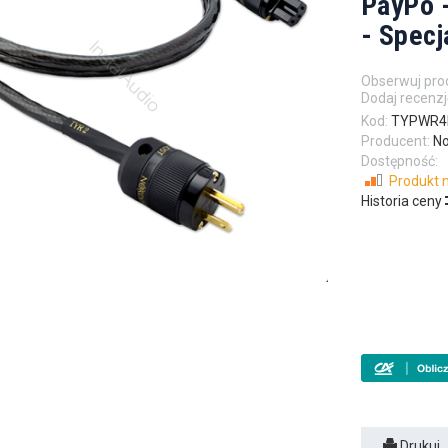
PayPo -
- Specj
Obserwuj pro
Dodaj recenzj
Kod:
TYPWR
Producent:
No
Dostępność:
Produkt n
Historia ceny
Drukuj