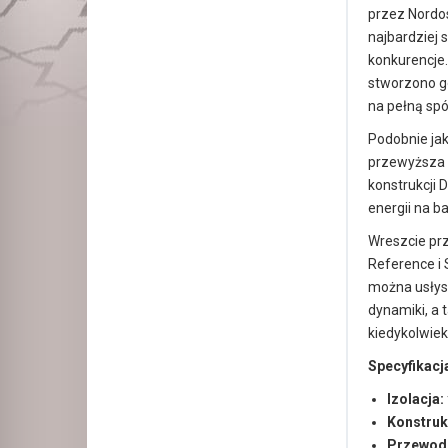
przez Nordos
najbardziej 
konkurencje.
stworzono g
na pełną spó
Podobnie jak
przewyższa w
konstrukcji 
energii na b
Wreszcie prz
Reference i 
można usłys
dynamiki, a t
kiedykolwiek
Specyfikacj
Izolacja:
Konstruk
Przewodn