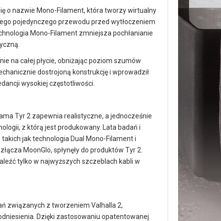
ię o nazwie Mono-Filament, która tworzy wirtualny
ażdego pojedynczego przewodu przed wytłoczeniem
chnologia Mono-Filament zmniejsza pochłanianie
ryczną.
nie na całej płycie, obniżając poziom szumów
echanicznie dostrojoną konstrukcję i wprowadził
ancji wysokiej częstotliwości.
Gama Tyr 2 zapewnia realistyczne, a jednocześnie
logii, z którą jest produkowany. Lata badań i
takich jak technologia Dual Mono-Filament i
 złącza MoonGlo, spłynęły do produktów Tyr 2.
aleźć tylko w najwyższych szczeblach kabli w
ań związanych z tworzeniem Valhalla 2,
 odniesienia. Dzięki zastosowaniu opatentowanej