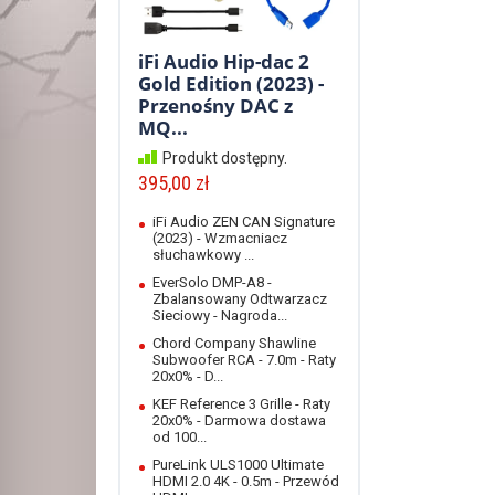
iFi Audio Hip-dac 2
Gold Edition (2023) -
Przenośny DAC z
MQ...
Produkt dostępny.
395,00 zł
iFi Audio ZEN CAN Signature
(2023) - Wzmacniacz
słuchawkowy ...
EverSolo DMP-A8 -
Zbalansowany Odtwarzacz
Sieciowy - Nagroda...
Chord Company Shawline
Subwoofer RCA - 7.0m - Raty
20x0% - D...
KEF Reference 3 Grille - Raty
20x0% - Darmowa dostawa
od 100...
PureLink ULS1000 Ultimate
HDMI 2.0 4K - 0.5m - Przewód