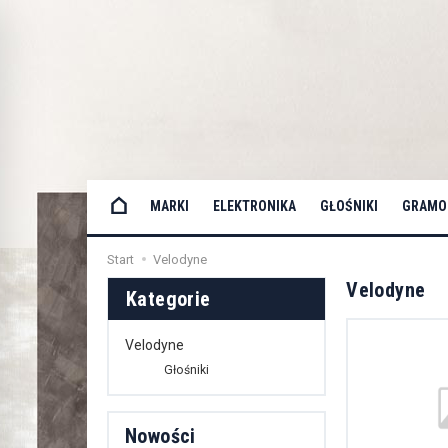
MARKI
ELEKTRONIKA
GŁOŚNIKI
GRAMOF
Start
Velodyne
Velodyne
Kategorie
Velodyne
Głośniki
Nowości