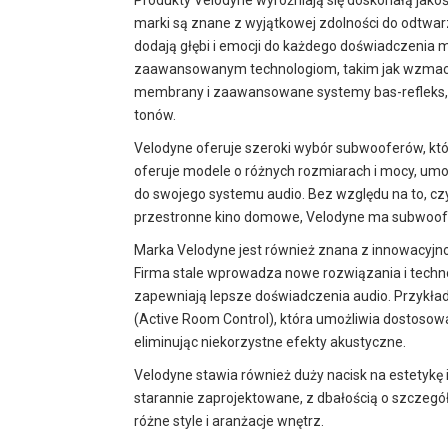
Produkty Velodyne wyróżniają się doskonałą jako
marki są znane z wyjątkowej zdolności do odtwar
dodają głębi i emocji do każdego doświadczenia 
zaawansowanym technologiom, takim jak wzmacni
membrany i zaawansowane systemy bas-refleks, V
tonów.
Velodyne oferuje szeroki wybór subwooferów, któr
oferuje modele o różnych rozmiarach i mocy, u
do swojego systemu audio. Bez względu na to, c
przestronne kino domowe, Velodyne ma subwoofer
Marka Velodyne jest również znana z innowacyjno
Firma stale wprowadza nowe rozwiązania i techn
zapewniają lepsze doświadczenia audio. Przykła
(Active Room Control), która umożliwia dostoso
eliminując niekorzystne efekty akustyczne.
Velodyne stawia również duży nacisk na estetykę
starannie zaprojektowane, z dbałością o szczegół
różne style i aranżacje wnętrz.