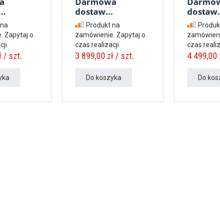
a
Darmowa
Darmo
..
dostaw...
dostaw.
 na
Produkt na
Produk
. Zapytaj o
zamówienie. Zapytaj o
zamówieni
ji.
czas realizacji.
czas realiz
 / szt.
3 899,00 zł / szt.
4 499,00 z
yka
Do koszyka
Do kos