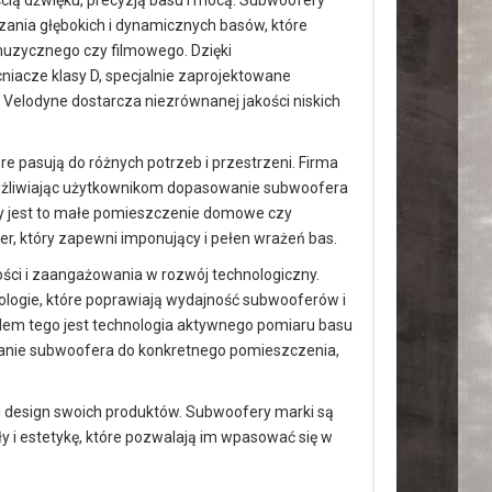
ścią dźwięku, precyzją basu i mocą. Subwoofery
zania głębokich i dynamicznych basów, które
muzycznego czy filmowego. Dzięki
acze klasy D, specjalnie zaprojektowane
elodyne dostarcza niezrównanej jakości niskich
e pasują do różnych potrzeb i przestrzeni. Firma
możliwiając użytkownikom dopasowanie subwoofera
zy jest to małe pomieszczenie domowe czy
, który zapewni imponujący i pełen wrażeń bas.
ści i zaangażowania w rozwój technologiczny.
ologie, które poprawiają wydajność subwooferów i
dem tego jest technologia aktywnego pomiaru basu
wanie subwoofera do konkretnego pomieszczenia,
 i design swoich produktów. Subwoofery marki są
y i estetykę, które pozwalają im wpasować się w