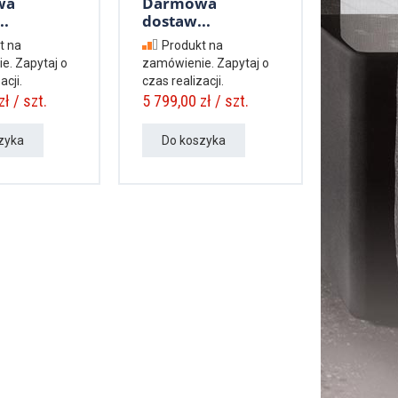
wa
Darmowa
..
dostaw...
t na
Produkt na
e. Zapytaj o
zamówienie. Zapytaj o
acji.
czas realizacji.
ł / szt.
5 799,00 zł / szt.
zyka
Do koszyka