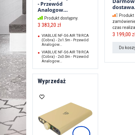
Darmow
- Przewód
dostawa.
Analogow...
Produkt
Produkt dostępny.
zamówienie
3 383,20 zł
czas realizac
3 199,00 zł
VIABLUE NF-S6 AIR T8 RCA
(Cobra) - 2x1.5m - Przewód
Analogow...
Do kosz
VIABLUE NF-S6 AIR T8 RCA
(Cobra) - 2x3.0m - Przewód
Analogow...
Wyprzedaż