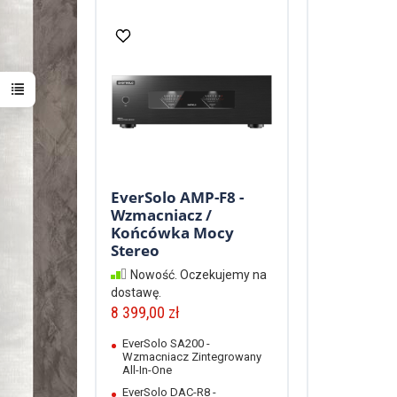
EverSolo AMP-F8 -
Wzmacniacz /
Końcówka Mocy
Stereo
Nowość. Oczekujemy na
dostawę.
8 399,00 zł
EverSolo SA200 -
Wzmacniacz Zintegrowany
All-In-One
EverSolo DAC-R8 -