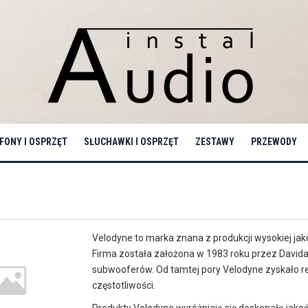
ONY I OSPRZĘT
SŁUCHAWKI I OSPRZĘT
ZESTAWY
PRZEWODY
Velodyne to marka znana z produkcji wysokiej j
Firma została założona w 1983 roku przez Davida 
subwooferów. Od tamtej pory Velodyne zyskało repu
częstotliwości.