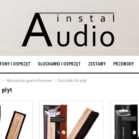
ONY I OSPRZĘT
SŁUCHAWKI I OSPRZĘT
ZESTAWY
PRZEWODY
t
Akcesoria gramofonowe
Szczotki do płyt
 płyt