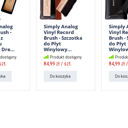
nalog
Simply Analog
Simply 
ush -
Vinyl Record
Vinyl R
 z
Brush - Szczotka
Brush -
u
do Płyt
do Płyt
Dre...
Winylowy...
Winylow
 dostępny.
Produkt dostępny.
Produk
szt.
84,99 zł / szt.
84,99 zł /
yka
Do koszyka
Do kos