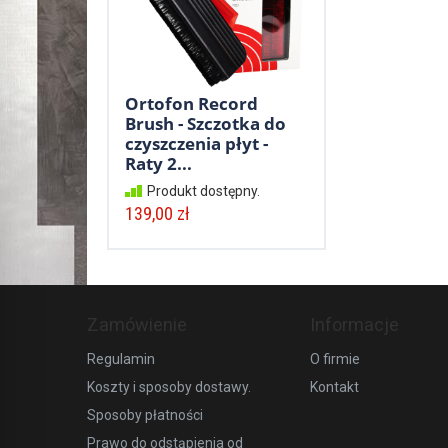
Ortofon Record
Brush - Szczotka do
czyszczenia płyt -
Raty 2...
Produkt dostępny.
139,00 zł
Zamówienie
Informacje
Regulamin
O firmie
Koszty i sposoby dostawy.
Kontakt
Sposoby płatności
Prawo do odstąpienia od