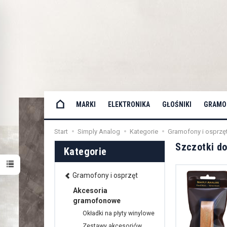
MARKI
ELEKTRONIKA
GŁOŚNIKI
GRAMOF
Start
Simply Analog
Kategorie
Gramofony i osprzę
Szczotki do
Kategorie
Gramofony i osprzęt
Akcesoria
gramofonowe
Okładki na płyty winylowe
Zestawy akcesoriów