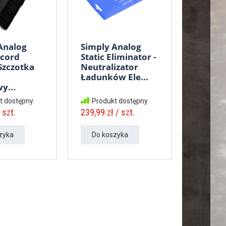
Analog
Simply Analog
ecord
Static Eliminator -
 Szczotka
Neutralizator
Ładunków Ele...
y...
t dostępny.
Produkt dostępny.
 szt.
239,99 zł / szt.
zyka
Do koszyka