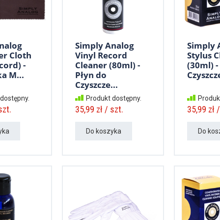
nalog
Simply Analog
Simply 
er Cloth
Vinyl Record
Stylus 
cord) -
Cleaner (80ml) -
(30ml) -
a M...
Płyn do
Czyszcze
Czyszcze...
 dostępny.
Produkt dostępny.
Produk
szt.
35,99 zł / szt.
35,99 zł /
yka
Do koszyka
Do kos