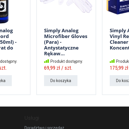
nalog
Simply Analog
Simply 
cord
Microfiber Gloves
Vinyl R
50ml) -
(Para) -
Cleaner 
at do
Antystatyczne
Koncentr
Rękaw...
 dostępny.
Produkt dostępny.
Produk
szt.
69,99 zł / szt.
175,99 zł 
yka
Do koszyka
Do kos
Usługi
Doradztwo i sprzedaż