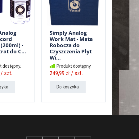
Analog
Simply Analog
ecord
Work Mat - Mata
(200ml) -
Robocza do
at do C...
Czyszczenia Płyt
Wi...
t dostępny.
Produkt dostępny.
/ szt.
249,99 zł / szt.
zyka
Do koszyka