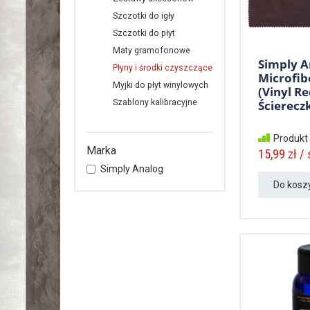
Szczotki do igły
Szczotki do płyt
Maty gramofonowe
Simply A
Płyny i środki czyszczące
Microfib
Myjki do płyt winylowych
(Vinyl Re
Ściereczk
Szablony kalibracyjne
Produkt
Marka
15,99 zł / 
Simply Analog
Do kosz