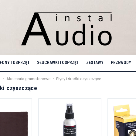
ONY I OSPRZĘT
SŁUCHAWKI I OSPRZĘT
ZESTAWY
PRZEWODY
t
Akcesoria gramofonowe
Płyny i środki czyszczące
dki czyszczące