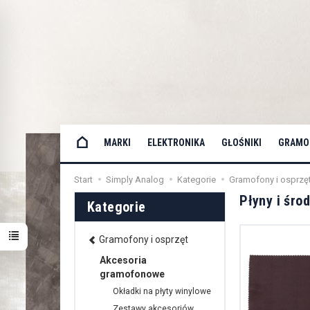
MARKI
ELEKTRONIKA
GŁOŚNIKI
GRAMOF
Start
Simply Analog
Kategorie
Gramofony i osprzę
Płyny i śro
Kategorie
Gramofony i osprzęt
Akcesoria
gramofonowe
Okładki na płyty winylowe
Zestawy akcesoriów