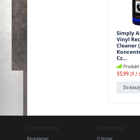
Simply A
Vinyl Re
Cleaner (
Koncentr
Cz...
Produkt
55,99 zł / 
Do kosz
Zamówienie
Informacje
Regulamin
O firmie