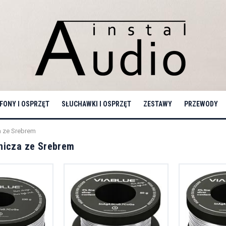
ONY I OSPRZĘT
SŁUCHAWKI I OSPRZĘT
ZESTAWY
PRZEWODY
a ze Srebrem
nicza ze Srebrem