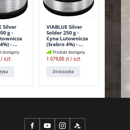
 Silver
VIABLUE Silver
00 g -
Solder 250 g -
townicza
Cyna Lutownicza
%) - ...
(Srebro 4%) - ...
t dostępny.
Produkt dostępny.
/ szt.
1 079,00 zł / szt.
zyka
Do koszyka