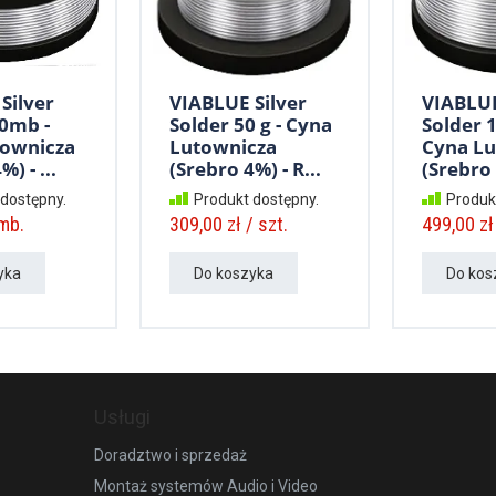
Silver
VIABLUE Silver
VIABLUE
.0mb -
Solder 50 g - Cyna
Solder 1
townicza
Lutownicza
Cyna Lu
) - ...
(Srebro 4%) - R...
(Srebro 4
 dostępny.
Produkt dostępny.
Produk
 mb.
309,00 zł / szt.
499,00 zł 
yka
Do koszyka
Do kos
Usługi
Doradztwo i sprzedaż
Montaż systemów Audio i Video