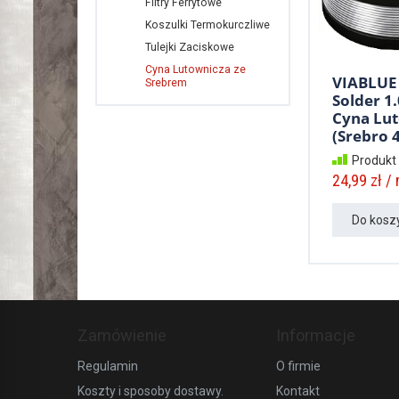
Filtry Ferrytowe
Koszulki Termokurczliwe
Tulejki Zaciskowe
Cyna Lutownicza ze
VIABLUE 
Srebrem
Solder 1
Cyna Lu
(Srebro 4%
Produkt
24,99 zł /
Do kosz
Zamówienie
Informacje
Regulamin
O firmie
Koszty i sposoby dostawy.
Kontakt