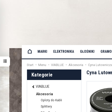
MARKI
ELEKTRONIKA
GŁOŚNIKI
GRAMOF
Start
Menu
VIABLUE
Akcesoria
Cyna Lutownicz
Cyna Lutow
Kategorie
VIABLUE
Akcesoria
Oploty do Kabli
Splittery