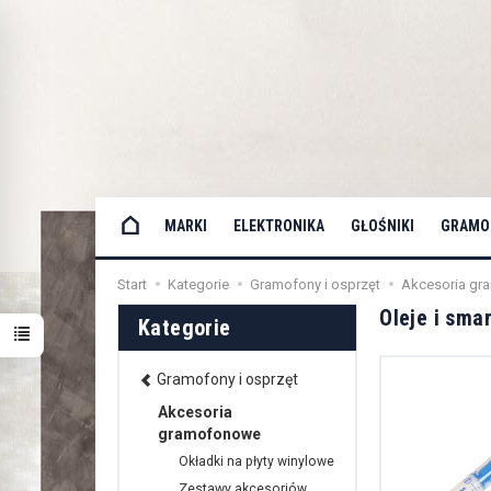
MARKI
ELEKTRONIKA
GŁOŚNIKI
GRAMOF
Start
Kategorie
Gramofony i osprzęt
Akcesoria g
Oleje i sma
Kategorie
Gramofony i osprzęt
Akcesoria
gramofonowe
Okładki na płyty winylowe
Zestawy akcesoriów