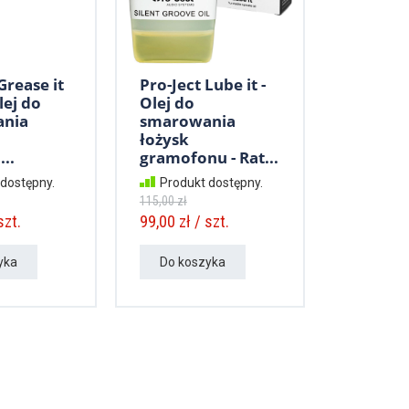
Grease it
Pro-Ject Lube it -
lej do
Olej do
nia
smarowania
łożysk
..
gramofonu - Rat...
 dostępny.
Produkt dostępny.
115,00 zł
szt.
99,00 zł / szt.
yka
Do koszyka