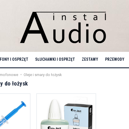
ONY I OSPRZĘT
SŁUCHAWKI I OSPRZĘT
ZESTAWY
PRZEWODY
ramofonowe
Oleje i smary do łożysk
ry do łożysk