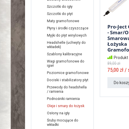
Szczotki do igły
Szczotki do płyt
Maty gramofonowe
Pro-Ject 
Płyny i środki czyszczące
- Smar/O
Myjki do płyt winylowych
Smarowa
Łożyska
Headshelle (uchwyty do
wkładek)
Gramofo.
Szablony kalibracyjne
Produkt
Wagi gramofonowe do
89,00 zł
igieł
75,00 zł / 
Poziomice gramofonowe
Dociski i stabilizatory płyt
Do kosz
Przewody do headshella
/ ramienia
Podnośniki ramienia
Oleje i smary do łożysk
Osłony na igły
Śruby mocujące do
wkładki