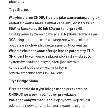
słuchania.
Tryb Stereo.
W trybie stereo CHORUS działa jako wzmacniacz single-
ended z dwoma niezależnymi kanałami, dostarczając
50W na kanał przy 8Ω lub 80W na kanał przy 4Ω.
Obsługiwane są zarówno wejścia XLR (zbalansowane), jak i
RCA (single-ended), choć wewnętrzne wzmacnianie
pozostaje single-ended niezależnie od typu wejścia.
Wejście zbalansowane oferuje lepsze parametry THD i
SNR.
Jest to konfiguracja plug-and-play dla większości
systemów dwukanałowych, oferująca szeroką
kompatybilność z praktycznie każdym
przedwzmacniaczem lub DAC-iem.
Tryb Bridge Mono.
Przełączenie do trybu bridge mono przekształca
CHORUS we w pełni różnicowy, prawdziwie
zbalansowany wzmacniacz.
Pojedyncze wejście jest
odbierane i wewnętrznie konwertowane na sygnał