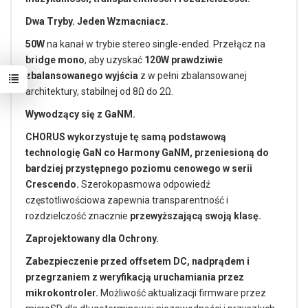
Dwa Tryby. Jeden Wzmacniacz.
50W
na kanał w trybie stereo single-ended. Przełącz na
bridge mono
, aby uzyskać
120W prawdziwie
zbalansowanego wyjścia
z w pełni zbalansowanej
architektury, stabilnej od 8Ω do 2Ω.
Wywodzący się z GaNM.
CHORUS wykorzystuje tę samą podstawową
technologię GaN co Harmony GaNM, przeniesioną do
bardziej przystępnego poziomu cenowego w serii
Crescendo.
Szerokopasmowa odpowiedź
częstotliwościowa zapewnia transparentność i
rozdzielczość znacznie
przewyższającą swoją klasę.
Zaprojektowany dla Ochrony.
Zabezpieczenie przed offsetem DC, nadprądem i
przegrzaniem z weryfikacją uruchamiania przez
mikrokontroler.
Możliwość aktualizacji firmware przez