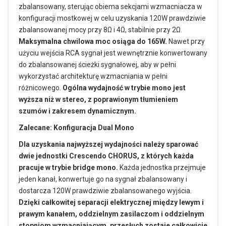
zbalansowany, sterując obiema sekcjami wzmacniacza w
konfiguracji mostkowej w celu uzyskania 120W prawdziwie
zbalansowanej mocy przy 8Ω i 4Ω, stabilnie przy 2Ω.
Maksymalna chwilowa moc osiąga do 165W.
Nawet przy
użyciu wejścia RCA sygnał jest wewnętrznie konwertowany
do zbalansowanej ścieżki sygnałowej, aby w pełni
wykorzystać architekturę wzmacniania w pełni
różnicowego.
Ogólna wydajność w trybie mono jest
wyższa niż w stereo, z poprawionym tłumieniem
szumów i zakresem dynamicznym.
Zalecane: Konfiguracja Dual Mono
Dla uzyskania najwyższej wydajności należy sparować
dwie jednostki Crescendo CHORUS, z których każda
pracuje w trybie bridge mono.
Każda jednostka przejmuje
jeden kanał, konwertuje go na sygnał zbalansowany i
dostarcza 120W prawdziwie zbalansowanego wyjścia.
Dzięki całkowitej separacji elektrycznej między lewym i
prawym kanałem, oddzielnym zasilaczom i oddzielnym
stopniom wzmacniającym, przesłuch zostaje całkowicie