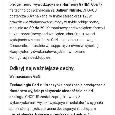
bridge mono, wywodzący się z Harmony GaNM.
Oparty
na technologii wzmacniania
Gallium Nitride
, CHORUS
dostarcza 50W na kanał w trybie stereo oraz 120W
prawdziwie zbalansowanej mocy w trybie bridge mono,
stabilnie
od 8Ω do 2Ω.
Kompaktowy pod względem formy i
bezkompromisowy pod względem charakteru, wnosi
wydajność wzmacniacza GaN do poziomu cenowego
Crescendo, naturalnie wpisując się zarówno w wysokiej
klasy systemy dwukanałowe, jak i nowoczesne
konfiguracje desktopowe.
Odkryj najważniejsze cechy.
Wzmacnianie GaN.
Technologia GaN z ultraszybką prędkością przełączania
dostarcza wyjście praktycznie nieodróżnialne od
analogu.
CHORUS został zaprojektowany z
wykorzystaniem wysokowydajnych modulatorów sygnału i
stopni sterujących, starannie dostrojonych pod kątem
muzykalności, transparentności i rozdzielczości.