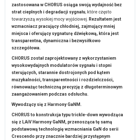
zastosowana w CHORUS osiąga swoją wydajność bez
strat cieplnych i degradacji sygnału
, które często
towarzyszą wysokiej mocy wyjściowej.
Rezultatem jest
wzmacniacz pracujący chłodniej, zajmujący mniej
miejsca i oferujący sygnaturę dźwiękową, która jest
transparentna, dynamiczna i bezwysiłkowo
szczegółowa.
CHORUS został zaprojektowany z wykorzystaniem
wysokowydajnych modulatorów sygnału i stopni
sterujących, starannie dostrojonych pod kątem
muzykalności, transparentności i rozdzielczości,
równoważąc techniczną precyzję z długoterminowym
zaangażowaniem podczas odsłuchu.
Wywodzący się z Harmony GaNM.
CHORUS to konstrukcja typu trickle-down wywodząca
się z LAiV Harmony GaNM, przenosząca tę samą
podstawową technologię wzmacniania GaN do serii
Crescendo przy znacznie bardziej przystępnym