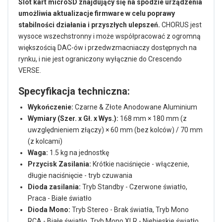
Slot kart microSD znajdujący się na spodzie urządzenia
umożliwia aktualizacje firmware w celu poprawy
stabilności działania i przyszłych ulepszeń.
CHORUS jest
wysoce wszechstronny i może współpracować z ogromną
większością DAC-ów i przedwzmacniaczy dostępnych na
rynku, i nie jest ograniczony wyłącznie do Crescendo
VERSE.
Specyfikacja techniczna:
Wykończenie:
Czarne & Złote Anodowane Aluminium
Wymiary (Szer. x Gł. x Wys.):
168 mm × 180 mm (z
uwzględnieniem złączy) × 60 mm (bez kolców) / 70 mm
(z kolcami)
Waga:
1.5 kg na jednostkę
Przycisk Zasilania:
Krótkie naciśnięcie - włączenie,
długie naciśnięcie - tryb czuwania
Dioda zasilania:
Tryb Standby - Czerwone światło,
Praca - Białe światło
Dioda Mono:
Tryb Stereo - Brak światła, Tryb Mono
RCA - Białe światło, Tryb Mono XLR - Niebieskie światło