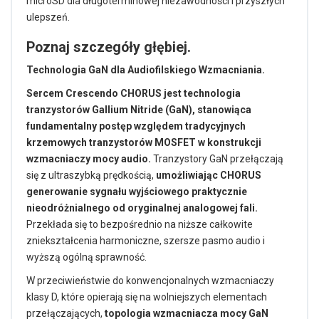
microSD dla długoterminowej niezawodności i przyszłych
ulepszeń.
Poznaj szczegóły głębiej.
Technologia GaN dla Audiofilskiego Wzmacniania.
Sercem Crescendo CHORUS jest technologia
tranzystorów Gallium Nitride (GaN), stanowiąca
fundamentalny postęp względem tradycyjnych
krzemowych tranzystorów MOSFET w konstrukcji
wzmacniaczy mocy audio.
Tranzystory GaN przełączają
się z ultraszybką prędkością,
umożliwiając CHORUS
generowanie sygnału wyjściowego praktycznie
nieodróżnialnego od oryginalnej analogowej fali.
Przekłada się to bezpośrednio na niższe całkowite
zniekształcenia harmoniczne, szersze pasmo audio i
wyższą ogólną sprawność.
W przeciwieństwie do konwencjonalnych wzmacniaczy
klasy D, które opierają się na wolniejszych elementach
przełączających,
topologia wzmacniacza mocy GaN