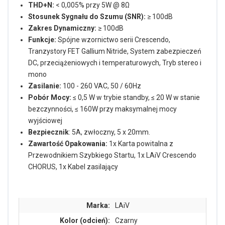
THD+N:
< 0,005% przy 5W @ 8Ω
Stosunek Sygnału do Szumu (SNR):
≥ 100dB
Zakres Dynamiczny:
≥ 100dB
Funkcje:
Spójne wzornictwo serii Crescendo,
Tranzystory FET Gallium Nitride, System zabezpieczeń
DC, przeciążeniowych i temperaturowych, Tryb stereo i
mono
Zasilanie:
100 - 260 VAC, 50 / 60Hz
Pobór Mocy:
≤ 0,5 W w trybie standby, ≤ 20 W w stanie
bezczynności, ≤ 160W przy maksymalnej mocy
wyjściowej
Bezpiecznik
: 5A, zwłoczny, 5 x 20mm.
Zawartość Opakowania:
1x Karta powitalna z
Przewodnikiem Szybkiego Startu, 1x LAiV Crescendo
CHORUS, 1x Kabel zasilający
Marka:
LAiV
Kolor (odcień):
Czarny