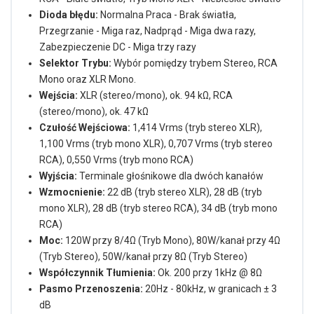
Dioda błędu:
Normalna Praca - Brak światła,
Przegrzanie - Miga raz, Nadprąd - Miga dwa razy,
Zabezpieczenie DC - Miga trzy razy
Selektor Trybu:
Wybór pomiędzy trybem Stereo, RCA
Mono oraz XLR Mono.
Wejścia:
XLR (stereo/mono), ok. 94 kΩ, RCA
(stereo/mono), ok. 47 kΩ
Czułość Wejściowa:
1,414 Vrms (tryb stereo XLR),
1,100 Vrms (tryb mono XLR), 0,707 Vrms (tryb stereo
RCA), 0,550 Vrms (tryb mono RCA)
Wyjścia:
Terminale głośnikowe dla dwóch kanałów
Wzmocnienie:
22 dB (tryb stereo XLR), 28 dB (tryb
mono XLR), 28 dB (tryb stereo RCA), 34 dB (tryb mono
RCA)
Moc:
120W przy 8/4Ω (Tryb Mono), 80W/kanał przy 4Ω
(Tryb Stereo), 50W/kanał przy 8Ω (Tryb Stereo)
Współczynnik Tłumienia:
Ok. 200 przy 1kHz @ 8Ω
Pasmo Przenoszenia:
20Hz - 80kHz, w granicach ± 3
dB