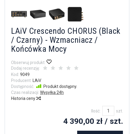
LAiV Crescendo CHORUS (Black
/ Czarny) - Wzmacniacz /
Końcówka Mocy
Obserwuj produkt:
Dodaj recenzję:
Kod:
9049
Producent:
LAiV
Dostępność:
Produkt dostępny.
Czas realizacji:
Wysyłka 24h
Historia ceny
Ilość:
szt.
4 390,00 zł
/ szt.