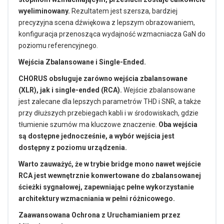
wyeliminowany.
Rezultatem jest szersza, bardziej
precyzyjna scena dźwiękowa z lepszym obrazowaniem,
konfiguracja przenosząca wydajność wzmacniacza GaN do
poziomu referencyjnego.
Wejścia Zbalansowane i Single-Ended.
CHORUS obsługuje zarówno wejścia zbalansowane
(XLR), jak i single-ended (RCA).
Wejście zbalansowane
jest zalecane dla lepszych parametrów THD i SNR, a także
przy dłuższych przebiegach kabli i w środowiskach, gdzie
tłumienie szumów ma kluczowe znaczenie.
Oba wejścia
są dostępne jednocześnie, a wybór wejścia jest
dostępny z poziomu urządzenia.
Warto zauważyć, że w trybie bridge mono nawet wejście
RCA jest wewnętrznie konwertowane do zbalansowanej
ścieżki sygnałowej, zapewniając pełne wykorzystanie
architektury wzmacniania w pełni różnicowego.
Zaawansowana Ochrona z Uruchamianiem przez