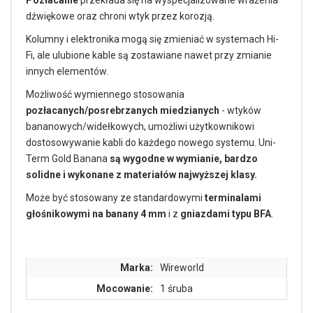
Pozłacanie
przekłada się na wyspecjalizowane wrażenia
dźwiękowe oraz chroni wtyk przez korozją.
Kolumny i elektronika mogą się zmieniać w systemach Hi-
Fi, ale ulubione kable są zostawiane nawet przy zmianie
innych elementów.
Możliwość wymiennego stosowania
pozłacanych/posrebrzanych miedzianych
- wtyków
bananowych/widełkowych, umożliwi użytkownikowi
dostosowywanie kabli do każdego nowego systemu. Uni-
Term Gold Banana
są wygodne w wymianie, bardzo
solidne i wykonane z materiałów najwyższej klasy.
Może być stosowany ze standardowymi
terminalami
głośnikowymi na banany 4 mm
i z
gniazdami typu BFA
.
Marka:
Wireworld
Mocowanie:
1 śruba