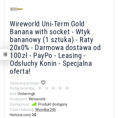
Wireworld Uni-Term Gold
Banana with socket - Wtyk
bananowy (1 sztuka) - Raty
20x0% - Darmowa dostawa od
100 zł - PayPo - Leasing -
Odsłuchy Konin - Specjalna
oferta!
Obserwuj produkt:
Dodaj recenzję:
Kod:
Unitermgb
Producent:
Wireworld
Dostępność:
Produkt dostępny.
Czas realizacji:
Wysyłka 24h
Historia ceny