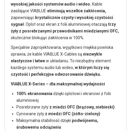
wysokiej jakości systemów audio i wideo.
Kable
zasilające VIABLUE
eliminują wszelkie zakłócenia,
zapewniając
krystalicznie czysty i wysokiej czystości
sygnał.
Oplot oraz ekran z folii aluminiowej otaczają
trzy
żyły z posrebrzanymi przewodnikami miedzianymi OFC,
skutecznie blokując zakłócenia w 100%.
Specjalnie zaprojektowana, wyjątkowo miękka powłoka
sprawia, że kable VIABLUE X-Cables są
niezwykle
elastyczne i łatwe
w układaniu. To niezbędny element
każdego systemu audio lub wideo,
w którym liczy się
czystość i perfekcyjne odwzorowanie dźwięku.
VIABLUE X-Series – dla maksymalnej wydajności
100% ekranowania
dzięki oplotowi i ekranowi z folii
aluminiowej
Posrebrzane żyły
z miedzi OFC (brązowy, niebieski)
Cynowane żyły
z miedzi OFC (żółto-zielony)
Maksymalna stabilność dzięki
podwójnemu,
śrubowemu odciążeniu