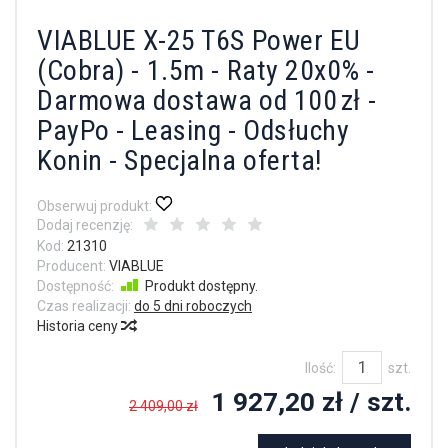
VIABLUE X-25 T6S Power EU
(Cobra) - 1.5m - Raty 20x0% -
Darmowa dostawa od 100 zł -
PayPo - Leasing - Odsłuchy
Konin - Specjalna oferta!
Obserwuj produkt:
Dodaj recenzję:
Kod:
21310
Producent:
VIABLUE
Dostępność:
Produkt dostępny.
Czas realizacji:
do 5 dni roboczych
Historia ceny
Ilość:
szt.
1 927,20 zł
/ szt.
2 409,00 zł