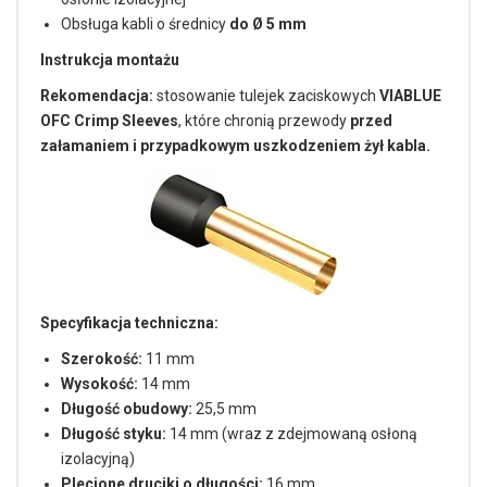
Obsługa kabli o średnicy
do Ø 5 mm
Instrukcja montażu
Rekomendacja:
stosowanie tulejek zaciskowych
VIABLUE
OFC Crimp Sleeves
, które chronią przewody
przed
załamaniem i przypadkowym uszkodzeniem żył kabla.
Specyfikacja techniczna:
Szerokość:
11 mm
Wysokość:
14 mm
Długość obudowy:
25,5 mm
Długość styku:
14 mm (wraz z zdejmowaną osłoną
izolacyjną)
Plecione druciki o długości:
16 mm