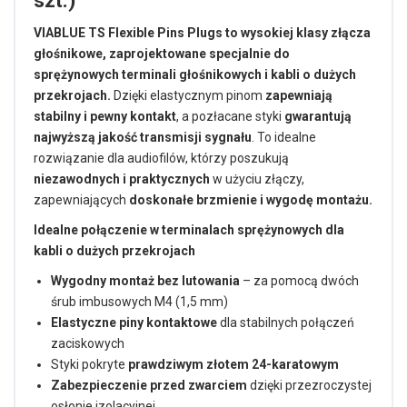
szt.)
VIABLUE TS Flexible Pins Plugs to wysokiej klasy złącza
głośnikowe, zaprojektowane specjalnie do
sprężynowych terminali głośnikowych i kabli o dużych
przekrojach.
Dzięki elastycznym pinom
zapewniają
stabilny i pewny kontakt
, a pozłacane styki
gwarantują
najwyższą jakość transmisji sygnału
. To idealne
rozwiązanie dla audiofilów, którzy poszukują
niezawodnych i praktycznych
w użyciu złączy,
zapewniających
doskonałe brzmienie i wygodę montażu.
Idealne połączenie w terminalach sprężynowych dla
kabli o dużych przekrojach
Wygodny montaż bez lutowania
– za pomocą dwóch
śrub imbusowych M4 (1,5 mm)
Elastyczne piny kontaktowe
dla stabilnych połączeń
zaciskowych
Styki pokryte
prawdziwym złotem 24-karatowym
Zabezpieczenie przed zwarciem
dzięki przezroczystej
osłonie izolacyjnej