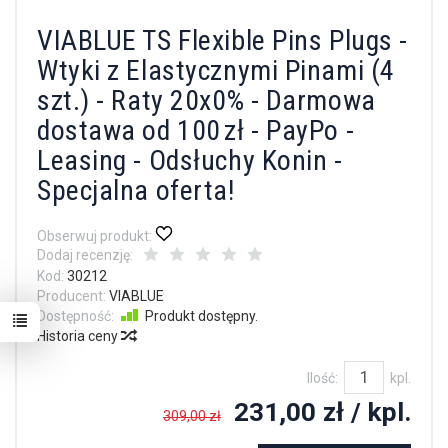
VIABLUE TS Flexible Pins Plugs -
Wtyki z Elastycznymi Pinami (4
szt.) - Raty 20x0% - Darmowa
dostawa od 100 zł - PayPo -
Leasing - Odsłuchy Konin -
Specjalna oferta!
Obserwuj produkt:
Dodaj recenzję:
Kod:
30212
Producent:
VIABLUE
Dostępność:
Produkt dostępny.
Historia ceny
Ilość:
kpl.
231,00 zł
/ kpl.
309,00 zł