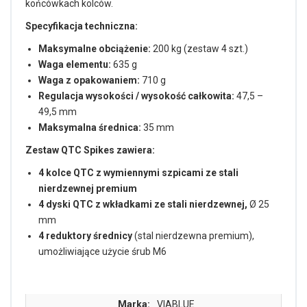
końcówkach kolców.
Specyfikacja techniczna:
Maksymalne obciążenie:
200 kg (zestaw 4 szt.)
Waga elementu:
635 g
Waga z opakowaniem:
710 g
Regulacja wysokości / wysokość całkowita:
47,5 –
49,5 mm
Maksymalna średnica:
35 mm
Zestaw QTC Spikes zawiera:
4 kolce QTC z wymiennymi szpicami ze stali
nierdzewnej premium
4 dyski QTC z wkładkami ze stali nierdzewnej,
Ø 25
mm
4 reduktory średnicy
(stal nierdzewna premium),
umożliwiające użycie śrub M6
Marka:
VIABLUE