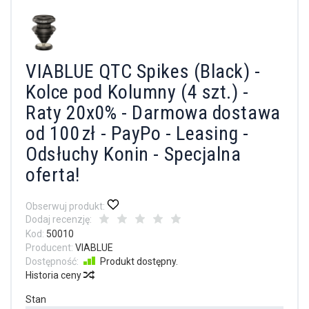
VIABLUE QTC Spikes (Black) -
Kolce pod Kolumny (4 szt.) -
Raty 20x0% - Darmowa dostawa
od 100 zł - PayPo - Leasing -
Odsłuchy Konin - Specjalna
oferta!
Obserwuj produkt:
Dodaj recenzję:
Kod:
50010
Producent:
VIABLUE
Dostępność:
Produkt dostępny.
Historia ceny
Stan