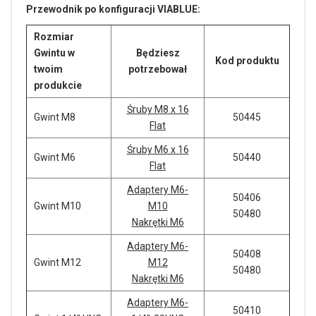
Przewodnik po konfiguracji VIABLUE:
Rozmiar
Gwintu w
Będziesz
Kod produktu
twoim
potrzebował
produkcie
Śruby M8 x 16
Gwint M8
50445
Flat
Śruby M6 x 16
Gwint M6
50440
Flat
Adaptery M6-
50406
Gwint M10
M10
50480
Nakrętki M6
Adaptery M6-
50408
Gwint M12
M12
50480
Nakrętki M6
Adaptery M6-
50410