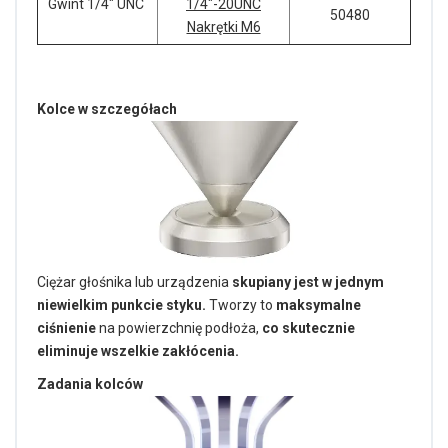
Gwint 1/4" UNC
1/4"-20UNC
50480
Nakrętki M6
Kolce w szczegółach
Ciężar głośnika lub urządzenia
skupiany jest w jednym
niewielkim punkcie styku.
Tworzy to
maksymalne
ciśnienie
na powierzchnię podłoża,
co skutecznie
eliminuje wszelkie zakłócenia.
Zadania kolców