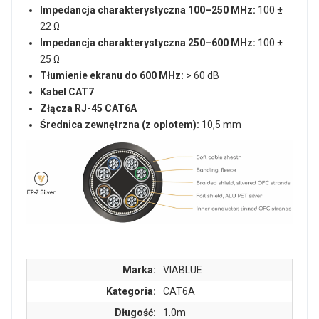
Impedancja charakterystyczna 100–250 MHz:
100 ±
22 Ω
Impedancja charakterystyczna 250–600 MHz:
100 ±
25 Ω
Tłumienie ekranu do 600 MHz:
> 60 dB
Kabel CAT7
Złącza RJ-45 CAT6A
Średnica zewnętrzna (z oplotem):
10,5 mm
Marka:
VIABLUE
Kategoria:
CAT6A
Długość:
1.0m