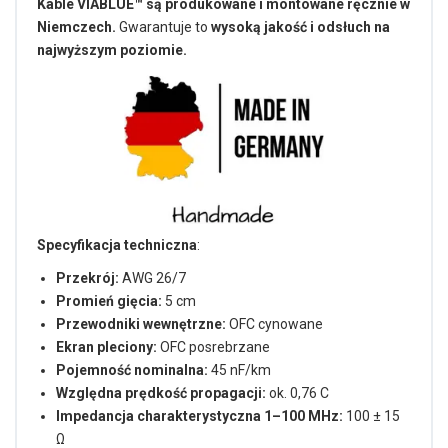
Kable VIABLUE™ są produkowane i montowane ręcznie w
Niemczech.
Gwarantuje to
wysoką jakość i odsłuch na
najwyższym poziomie.
Specyfikacja techniczna
:
Przekrój:
AWG 26/7
Promień gięcia:
5 cm
Przewodniki wewnętrzne:
OFC cynowane
Ekran pleciony:
OFC posrebrzane
Pojemność nominalna:
45 nF/km
Względna prędkość propagacji:
ok. 0,76 C
Impedancja charakterystyczna 1–100 MHz:
100 ± 15
Ω