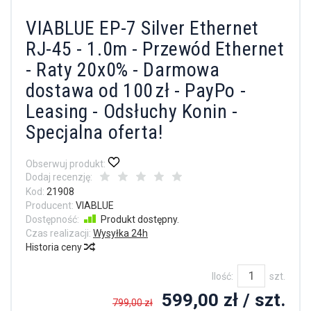
VIABLUE EP-7 Silver Ethernet
RJ-45 - 1.0m - Przewód Ethernet
- Raty 20x0% - Darmowa
dostawa od 100 zł - PayPo -
Leasing - Odsłuchy Konin -
Specjalna oferta!
Obserwuj produkt:
Dodaj recenzję:
Kod:
21908
Producent:
VIABLUE
Dostępność:
Produkt dostępny.
Czas realizacji:
Wysyłka 24h
Historia ceny
Ilość:
szt.
599,00 zł
/ szt.
799,00 zł