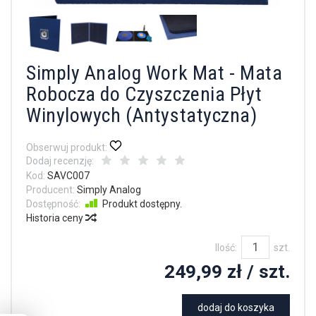
Simply Analog Work Mat - Mata
Robocza do Czyszczenia Płyt
Winylowych (Antystatyczna)
Obserwuj produkt:
Dodaj recenzję:
Kod:
SAVC007
Producent:
Simply Analog
Dostępność:
Produkt dostępny.
Historia ceny
Ilość:
szt.
249,99 zł
/ szt.
dodaj do koszyka