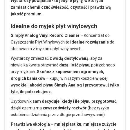
Wystarczy powąchać - to jedyne płyny, w których
zamiast chemii czuć świeżość, czystość i prawdziwą
jakość premium.
Idealne do myjek płyt winylowych
Simply Analog Vinyl Record Cleaner
– Koncentrat do
Czyszczenia Płyt Winylowych to
idealne rozwiązanie
do
stosowania z myjkami płyt winylowych.
Wystarczy zmieszać
z wodą destylowaną
, aby za
niewielką kwotę otrzymać
dużą ilość płynu
, potrzebnego
przy myjkach.
Skończ z kupowaniem ogromnych,
drogich baniaków
– kupuj w niższym koszcie
więcej
wysokiej jakości płynu Simply Analog i przygotowuj tylko
tyle, ile potrzebujesz.
Użytkownik
sam decyduje, kiedy i ile płynu przygotować
,
dzięki czemu ma
zawsze świeży roztwór
(bez ryzyka
osłabienia działania przez długie przechowywanie).
Prawdziwa ekologia – mniej plastiku, mniejsze zużycie