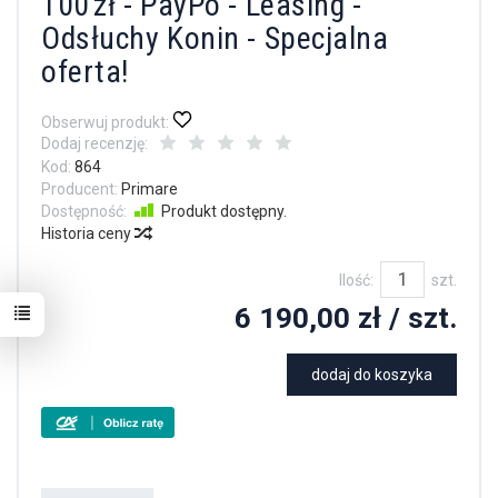
100 zł - PayPo - Leasing -
Odsłuchy Konin - Specjalna
oferta!
Obserwuj produkt:
Dodaj recenzję:
Kod:
864
Producent:
Primare
Dostępność:
Produkt dostępny.
Historia ceny
Ilość:
szt.
6 190,00 zł
/ szt.
dodaj do koszyka