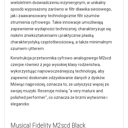
wieloletnim doświadczeniu inżynieryjnym, w unikalny
sposób wyposażony zarówno w filtr dławika sieciowego,
jak i zaawansowany technologicznie filtr szumów
strumienia cyfrowego. Takie innowacje umożliwiają
zapewnienie wydajności technicznej; charakteryzuje się
niskimi zniekształceniami i praktycznie płaską
charakterystyką częstotliwościową, a także minimalnym
szumem i jitterem.
Konstrukcja przetwornika cyfrowo-analogowego M2scd
czerpie również z jego wysokiej klasy rodzeństwa,
wykorzystując najnowocześniejszą technologię, aby
zapewnić doskonałe odzyskiwanie danych z dysków.
Mówiąc najprościej, oznacza to, że usłyszysz więcej ze
swojej muzyki. Recenzje mówią "a very mature and
polished performer", co oznacza że brzmi wytwornie i
elegancko.
Musical Fidelity M2scd Black