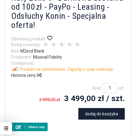
od 100 zł - PayPo - Leasing -
Odsłuchy Konin - Specjalna
oferta!
Obserwuj produkt:
Dodaj recenzję:
Kod:
M2scd Black
Producent:
Musical Fidelity
Dostępność:
Produkt na zamówienie. Zapytaj o czas realizacji.
Historia ceny
Ilość:
szt.
3 499,00 zł
/ szt.
3 999,00 zł
dodaj do koszyka