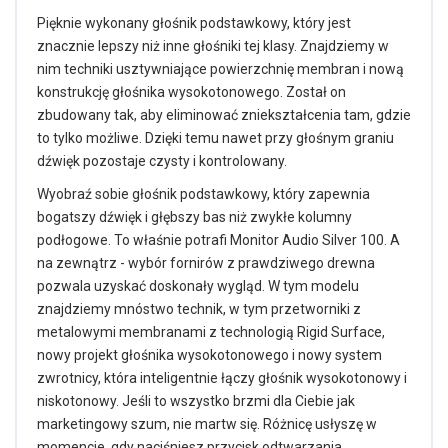
Pięknie wykonany głośnik podstawkowy, który jest
znacznie lepszy niż inne głośniki tej klasy. Znajdziemy w
nim techniki usztywniające powierzchnię membran i nową
konstrukcję głośnika wysokotonowego. Został on
zbudowany tak, aby eliminować zniekształcenia tam, gdzie
to tylko możliwe. Dzięki temu nawet przy głośnym graniu
dźwięk pozostaje czysty i kontrolowany.
Wyobraź sobie głośnik podstawkowy, który zapewnia
bogatszy dźwięk i głębszy bas niż zwykłe kolumny
podłogowe. To właśnie potrafi Monitor Audio Silver 100. A
na zewnątrz - wybór fornirów z prawdziwego drewna
pozwala uzyskać doskonały wygląd. W tym modelu
znajdziemy mnóstwo technik, w tym przetworniki z
metalowymi membranami z technologią Rigid Surface,
nowy projekt głośnika wysokotonowego i nowy system
zwrotnicy, która inteligentnie łączy głośnik wysokotonowy i
niskotonowy. Jeśli to wszystko brzmi dla Ciebie jak
marketingowy szum, nie martw się. Różnicę usłyszę w
momencie, gdy naciśniesz przycisk odtwarzania.