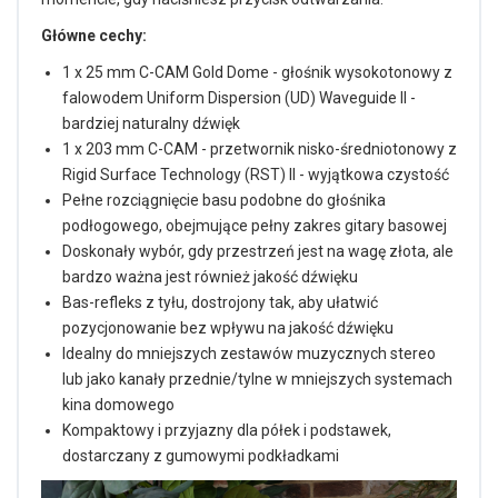
Główne cechy:
1 x 25 mm C-CAM Gold Dome - głośnik wysokotonowy z
falowodem Uniform Dispersion (UD) Waveguide II -
bardziej naturalny dźwięk
1 x 203 mm C-CAM - przetwornik nisko-średniotonowy z
Rigid Surface Technology (RST) II - wyjątkowa czystość
Pełne rozciągnięcie basu podobne do głośnika
podłogowego, obejmujące pełny zakres gitary basowej
Doskonały wybór, gdy przestrzeń jest na wagę złota, ale
bardzo ważna jest również jakość dźwięku
Bas-refleks z tyłu, dostrojony tak, aby ułatwić
pozycjonowanie bez wpływu na jakość dźwięku
Idealny do mniejszych zestawów muzycznych stereo
lub jako kanały przednie/tylne w mniejszych systemach
kina domowego
Kompaktowy i przyjazny dla półek i podstawek,
dostarczany z gumowymi podkładkami