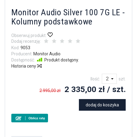
Monitor Audio Silver 100 7G LE -
Kolumny podstawkowe
Obserwuj produkt:
Dodaj recenzję:
Kod:
9053
Producent:
Monitor Audio
Dostępność:
Produkt dostępny.
Historia ceny
Ilość:
szt.
2 335,00 zł
/ szt.
2 995,00 zł
dodaj do koszyka