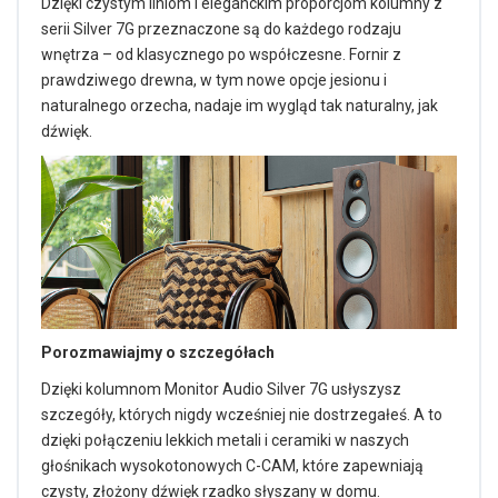
Dzięki czystym liniom i eleganckim proporcjom kolumny z
serii Silver 7G przeznaczone są do każdego rodzaju
wnętrza – od klasycznego po współczesne. Fornir z
prawdziwego drewna, w tym nowe opcje jesionu i
naturalnego orzecha, nadaje im wygląd tak naturalny, jak
dźwięk.
Porozmawiajmy o szczegółach
Dzięki kolumnom Monitor Audio Silver 7G usłyszysz
szczegóły, których nigdy wcześniej nie dostrzegałeś. A to
dzięki połączeniu lekkich metali i ceramiki w naszych
głośnikach wysokotonowych C-CAM, które zapewniają
czysty, złożony dźwięk rzadko słyszany w domu.