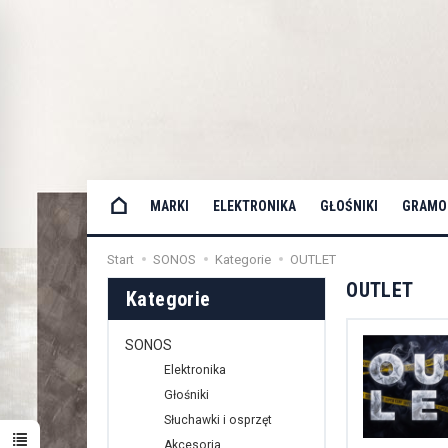
MARKI
ELEKTRONIKA
GŁOŚNIKI
GRAMOF
Start
SONOS
Kategorie
OUTLET
OUTLET
Kategorie
SONOS
Elektronika
Głośniki
Słuchawki i osprzęt
Akcesoria