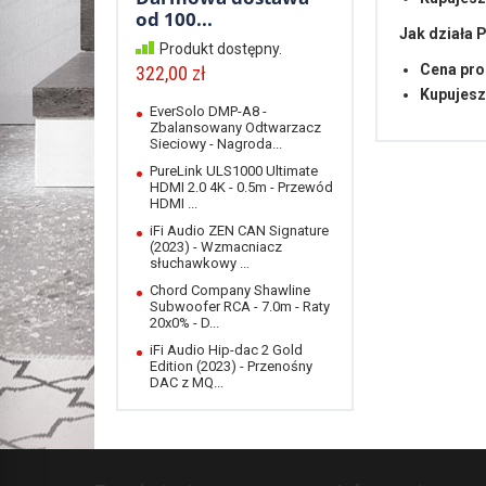
od 100...
Jak działa
Produkt dostępny.
Cena pro
322,00 zł
Kupujesz
EverSolo DMP-A8 -
Zbalansowany Odtwarzacz
Sieciowy - Nagroda...
PureLink ULS1000 Ultimate
HDMI 2.0 4K - 0.5m - Przewód
HDMI ...
iFi Audio ZEN CAN Signature
(2023) - Wzmacniacz
słuchawkowy ...
Chord Company Shawline
Subwoofer RCA - 7.0m - Raty
20x0% - D...
iFi Audio Hip-dac 2 Gold
Edition (2023) - Przenośny
DAC z MQ...