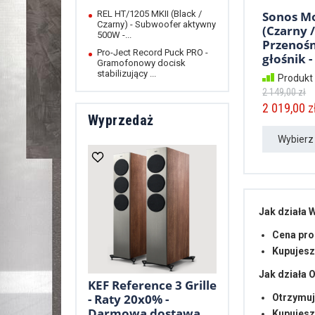
REL HT/1205 MKII (Black /
Sonos M
Czarny) - Subwoofer aktywny
(Czarny /
500W -...
Przenoś
Pro-Ject Record Puck PRO -
głośnik -
Gramofonowy docisk
stabilizujący ...
Produkt
2 149,00 zł
2 019,00 zł
Wyprzedaż
Wybierz
Jak działa
Cena pro
Kupujesz
Jak działa
KEF Reference 3 Grille
- Raty 20x0% -
Otrzymuj
Darmowa dostawa
Kupujesz