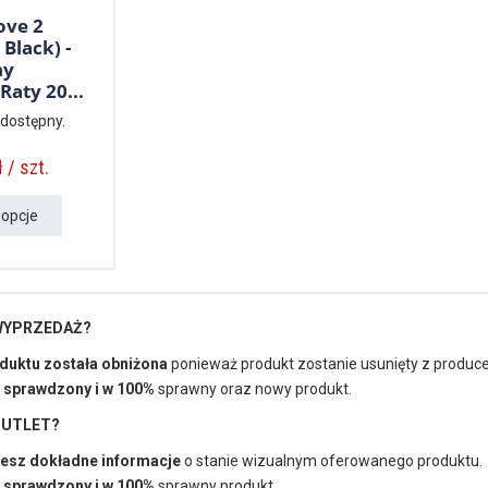
ove 2
 Black) -
ny
 Raty 20...
 dostępny.
 / szt.
 opcje
 WYPRZEDAŻ?
duktu została obniżona
ponieważ produkt zostanie usunięty z producen
 sprawdzony i w 100%
sprawny oraz nowy produkt.
 OUTLET?
esz dokładne informacje
o stanie wizualnym oferowanego produktu.
 sprawdzony i w 100%
sprawny produkt.