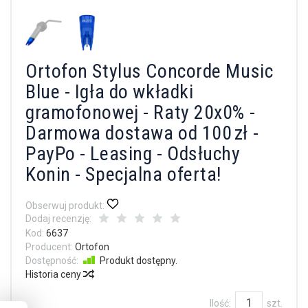
Ortofon Stylus Concorde Music
Blue - Igła do wkładki
gramofonowej - Raty 20x0% -
Darmowa dostawa od 100 zł -
PayPo - Leasing - Odsłuchy
Konin - Specjalna oferta!
Obserwuj produkt:
Dodaj recenzję:
Kod:
6637
Producent:
Ortofon
Dostępność:
Produkt dostępny.
Historia ceny
Ilość:
szt.