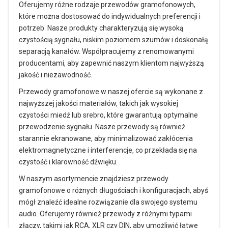
Oferujemy różne rodzaje przewodów gramofonowych,
które można dostosować do indywidualnych preferencji i
potrzeb. Nasze produkty charakteryzują się wysoką
czystością sygnału, niskim poziomem szumów i doskonałą
separacją kanałów. Współpracujemy z renomowanymi
producentami, aby zapewnić naszym klientom najwyższą
jakość i niezawodność.
Przewody gramofonowe w naszej ofercie są wykonane z
najwyższej jakości materiałów, takich jak wysokiej
czystości miedź lub srebro, które gwarantują optymalne
przewodzenie sygnału. Nasze przewody są również
starannie ekranowane, aby minimalizować zakłócenia
elektromagnetyczne i interferencje, co przekłada się na
czystość i klarowność dźwięku.
W naszym asortymencie znajdziesz przewody
gramofonowe o różnych długościach i konfiguracjach, abyś
mógł znaleźć idealne rozwiązanie dla swojego systemu
audio. Oferujemy również przewody z różnymi typami
złączy, takimi jak RCA, XLR czy DIN, aby umożliwić łatwe