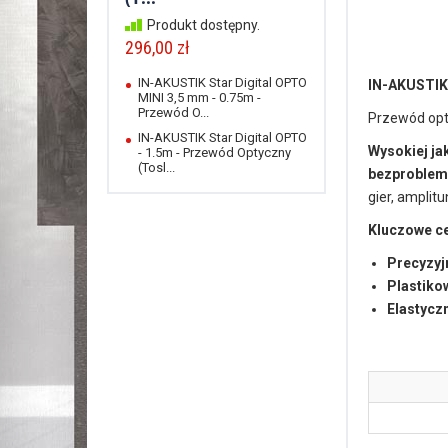
Produkt dostępny.
296,00 zł
IN-AKUSTIK Star Digital OPTO
IN-AKUSTIK
MINI 3,5 mm - 0.75m -
Przewód O...
Przewód opt
IN-AKUSTIK Star Digital OPTO
Wysokiej ja
- 1.5m - Przewód Optyczny
(Tosl...
bezproble
gier, amplitu
Kluczowe c
Precyzyj
Plastiko
Elastycz