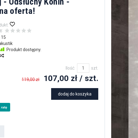
 - Odsłuchy Konin -
na oferta!
dukt:
ę:
115
akustik
Produkt dostępny.
Ilość:
szt.
107,00 zł
/ szt.
119,00 zł
dodaj do koszyka