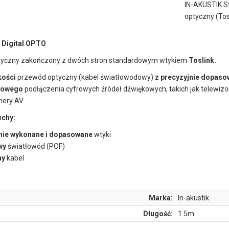
IN-AKUSTIK St
optyczny (Tos
 Digital OPTO
yczny zakończony z dwóch stron standardowym wtykiem
Toslink.
kości
przewód optyczny (kabel światłowodowy)
z precyzyjnie dopas
mowego
podłączenia cyfrowych źródeł dźwiękowych, takich jak telewizor
nery AV.
echy:
nie wykonane i dopasowane
wtyki
wy
światłowód (POF)
ny
kabel
Marka:
In-akustik
Długość:
1.5m