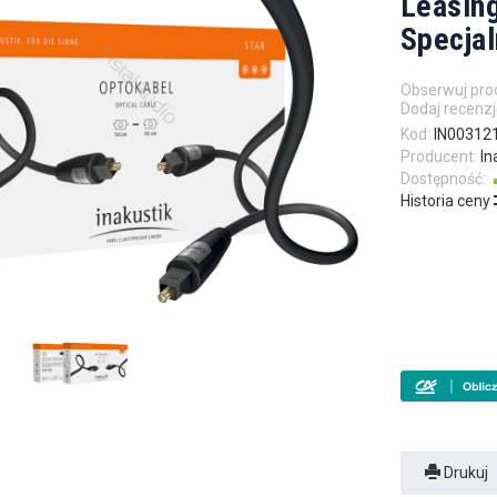
Leasing
Specjal
Obserwuj pro
Dodaj recenzj
Kod:
IN00312
Producent:
In
Dostępność:
Historia ceny
Drukuj