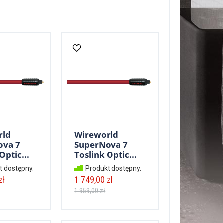
rld
Wireworld
ova 7
SuperNova 7
Optic...
Toslink Optic...
t dostępny.
Produkt dostępny.
zł
1 749,00 zł
1 959,00 zł