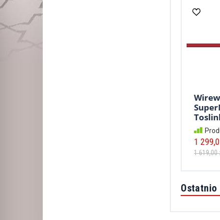
Wirew
Super
Toslin
Prod
1 299,0
1 619,00 
Ostatnio