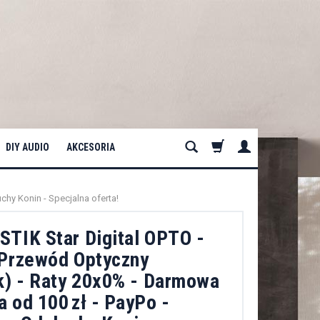
DIY AUDIO
AKCESORIA
chy Konin - Specjalna oferta!
TIK Star Digital OPTO -
 Przewód Optyczny
k) - Raty 20x0% - Darmowa
 od 100 zł - PayPo -