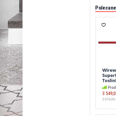
Polecane
Wirew
Super
Toslin
Prod
3 549,0
3 919,00 