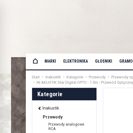
MARKI
ELEKTRONIKA
GŁOŚNIKI
GRAMOF
Start
Inakustik
Kategorie
Przewody
Przewody o
IN-AKUSTIK Star Digital OPTO - 1.5m - Przewód Optyczny 
Kategorie
Inakustik
Przewody
Przewody analogowe
RCA