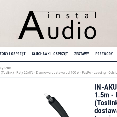
ONY I OSPRZĘT
SŁUCHAWKI I OSPRZĘT
ZESTAWY
PRZEWODY
ptyczne
(Toslink) - Raty 20x0% - Darmowa dostawa od 100 zł - PayPo - Leasing - Odsłu
IN-AKUS
1.5m -
(Toslin
dostawa