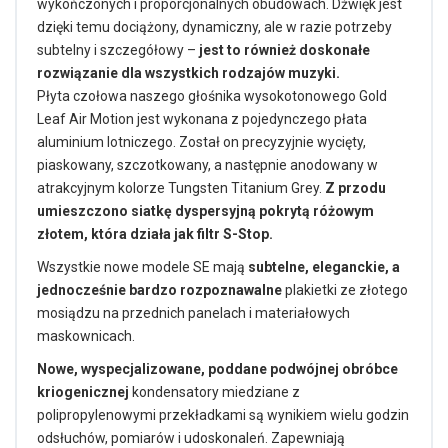
wykończonych i proporcjonalnych obudowach. Dźwięk jest
dzięki temu dociążony, dynamiczny, ale w razie potrzeby
subtelny i szczegółowy –
jest to również doskonałe
rozwiązanie dla wszystkich rodzajów muzyki.
Płyta czołowa naszego głośnika wysokotonowego Gold
Leaf Air Motion jest wykonana z pojedynczego płata
aluminium lotniczego. Został on precyzyjnie wycięty,
piaskowany, szczotkowany, a następnie anodowany w
atrakcyjnym kolorze Tungsten Titanium Grey.
Z przodu
umieszczono siatkę dyspersyjną pokrytą różowym
złotem, która działa jak filtr S-Stop.
Wszystkie nowe modele SE mają
subtelne, eleganckie, a
jednocześnie bardzo rozpoznawalne
plakietki ze złotego
mosiądzu na przednich panelach i materiałowych
maskownicach.
Nowe, wyspecjalizowane, poddane podwójnej obróbce
kriogenicznej
kondensatory miedziane z
polipropylenowymi przekładkami są wynikiem wielu godzin
odsłuchów, pomiarów i udoskonaleń. Zapewniają