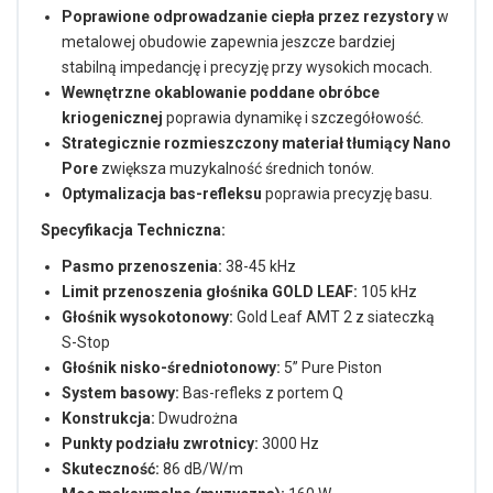
Poprawione odprowadzanie ciepła przez rezystory
w
metalowej obudowie zapewnia jeszcze bardziej
stabilną impedancję i precyzję przy wysokich mocach.
Wewnętrzne okablowanie poddane obróbce
kriogenicznej
poprawia dynamikę i szczegółowość.
Strategicznie rozmieszczony materiał tłumiący Nano
Pore
zwiększa muzykalność średnich tonów.
Optymalizacja bas-refleksu
poprawia precyzję basu.
Specyfikacja Techniczna:
Pasmo przenoszenia:
38-45 kHz
Limit przenoszenia głośnika GOLD LEAF:
105 kHz
Głośnik wysokotonowy:
Gold Leaf AMT 2 z siateczką
S-Stop
Głośnik nisko-średniotonowy:
5” Pure Piston
System basowy:
Bas-refleks z portem Q
Konstrukcja:
Dwudrożna
Punkty podziału zwrotnicy:
3000 Hz
Skuteczność:
86 dB/W/m