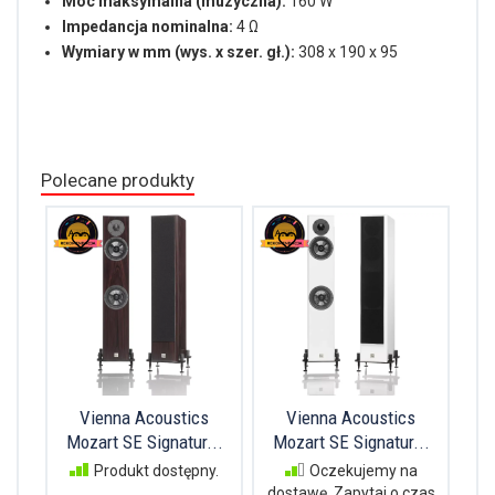
Moc maksymalna (muzyczna):
160 W
Impedancja nominalna:
4 Ω
Wymiary w mm (wys. x szer. gł.):
308 x 190 x 95
Polecane produkty
Vienna Acoustics
Vienna Acoustics
Mozart SE Signatur...
Mozart SE Signatur...
Produkt dostępny.
Oczekujemy na
dostawę. Zapytaj o czas