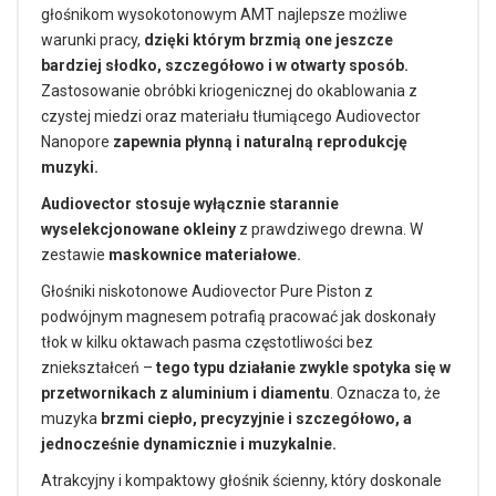
głośnikom wysokotonowym AMT najlepsze możliwe
warunki pracy,
dzięki którym brzmią one jeszcze
bardziej słodko, szczegółowo i w otwarty sposób.
Zastosowanie obróbki kriogenicznej do okablowania z
czystej miedzi oraz materiału tłumiącego Audiovector
Nanopore
zapewnia płynną i naturalną reprodukcję
muzyki.
Audiovector stosuje wyłącznie starannie
wyselekcjonowane okleiny
z prawdziwego drewna. W
zestawie
maskownice materiałowe.
Głośniki niskotonowe Audiovector Pure Piston z
podwójnym magnesem potrafią pracować jak doskonały
tłok w kilku oktawach pasma częstotliwości bez
zniekształceń –
tego typu działanie zwykle spotyka się w
przetwornikach z aluminium i diamentu
. Oznacza to, że
muzyka
brzmi ciepło, precyzyjnie i szczegółowo, a
jednocześnie dynamicznie i muzykalnie.
Atrakcyjny i kompaktowy głośnik ścienny, który doskonale