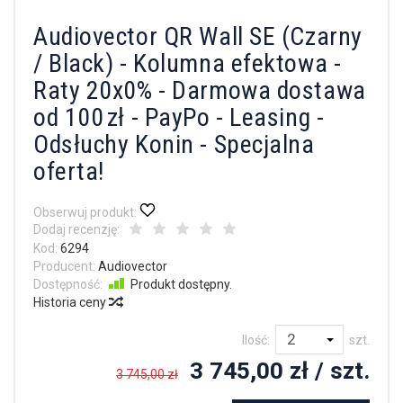
Audiovector QR Wall SE (Czarny
/ Black) - Kolumna efektowa -
Raty 20x0% - Darmowa dostawa
od 100 zł - PayPo - Leasing -
Odsłuchy Konin - Specjalna
oferta!
Obserwuj produkt:
Dodaj recenzję:
Kod:
6294
Producent:
Audiovector
Dostępność:
Produkt dostępny.
Historia ceny
Ilość:
szt.
3 745,00 zł
/ szt.
3 745,00 zł