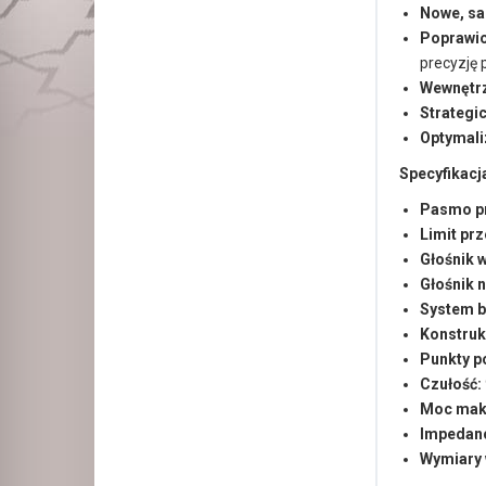
Nowe, sa
Poprawio
precyzję 
Wewnętrz
Strategi
Optymali
Specyfikacj
Pasmo p
Limit pr
Głośnik 
Głośnik 
System 
Konstruk
Punkty p
Czułość:
Moc mak
Impedanc
Wymiary w