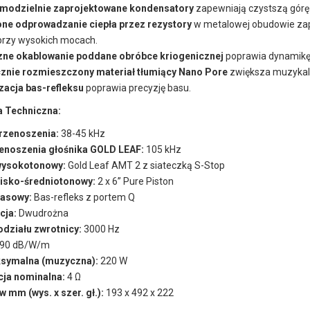
modzielnie zaprojektowane kondensatory
zapewniają czystszą górę
ne odprowadzanie ciepła przez rezystory
w metalowej obudowie zape
przy wysokich mocach.
ne okablowanie poddane obróbce kriogenicznej
poprawia dynamikę
cznie rozmieszczony materiał tłumiący Nano Pore
zwiększa muzykaln
zacja bas-refleksu
poprawia precyzję basu.
a Techniczna:
rzenoszenia:
38-45 kHz
zenoszenia głośnika GOLD LEAF:
105 kHz
wysokotonowy:
Gold Leaf AMT 2 z siateczką S-Stop
nisko-średniotonowy:
2 x 6” Pure Piston
basowy:
Bas-refleks z portem Q
cja:
Dwudrożna
odziału zwrotnicy:
3000 Hz
90 dB/W/m
symalna (muzyczna):
220 W
ja nominalna:
4 Ω
 mm (wys. x szer. gł.):
193 x 492 x 222