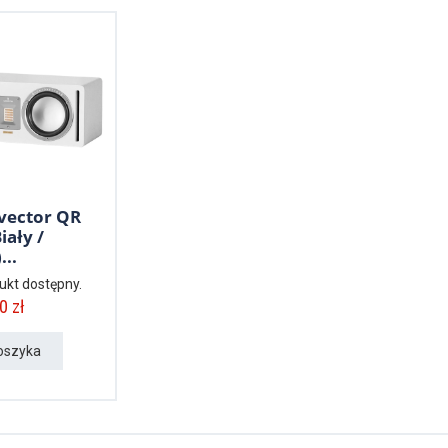
vector QR
iały /
...
ukt dostępny.
0 zł
oszyka