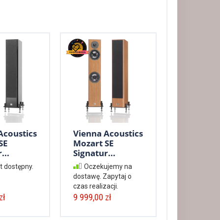
Acoustics
Vienna Acoustics
SE
Mozart SE
...
Signatur...
t dostępny.
Oczekujemy na
dostawę. Zapytaj o
czas realizacji.
zł
9 999,00 zł