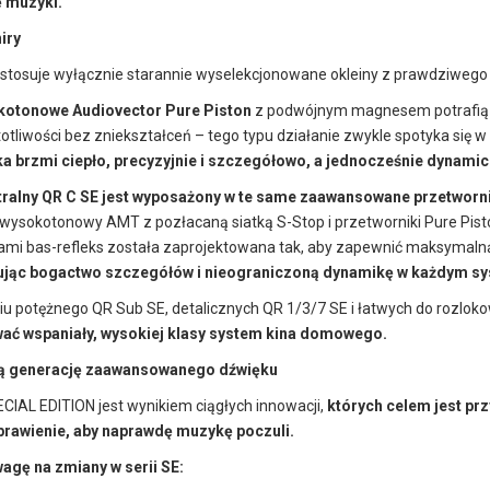
 muzyki.
niry
 stosuje wyłącznie starannie wyselekcjonowane okleiny z prawdziweg
skotonowe Audiovector Pure Piston
z podwójnym magnesem potrafią p
tliwości bez zniekształceń – tego typu działanie zwykle spotyka się 
ka brzmi ciepło, precyzyjnie i szczegółowo, a jednocześnie dynamic
tralny QR C SE jest wyposażony w te same zaawansowane przetworni
 wysokotonowy AMT z pozłacaną siatką S-Stop i przetworniki Pure P
mi bas-refleks została zaprojektowana tak, aby zapewnić maksymalną
ując bogactwo szczegółów i nieograniczoną dynamikę w każdym sy
iu potężnego QR Sub SE, detalicznych QR 1/3/7 SE i łatwych do rozloko
ć wspaniały, wysokiej klasy system kina domowego.
ą generację zaawansowanego dźwięku
CIAL EDITION jest wynikiem ciągłych innowacji,
których celem jest pr
prawienie, aby naprawdę muzykę poczuli.
gę na zmiany w serii SE: