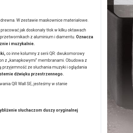
o drewna. W zestawie maskownice materiałowe.
racować jak doskonały tłok w kilku oktawach
w przetwornikach z aluminium i diamentu.
Oznacza
znie i muzykalnie.
ki,
co inne kolumny z serii QR: dwukomorowy
iston z „kanapkowymi” membranami. Obudowa z
 przyjemność ze słuchania muzyki i oglądania
stemie dźwięku przestrzennego.
wania QR Wall SE, jesteśmy w stanie
zybliżenie słuchaczom duszy oryginalnej