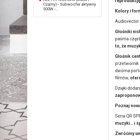
reprodukcję
Czarny) - Subwoofer aktywny
500W -...
Kolory i for
Audiovector
Głośniki ni
pasma często
to, że muzy
Głośnik cen
przetwornik
dwoma porta
filmów,
ofer
Dzięki dodan
zaproponowa
Poznaj now
Seria QR SPE
muzyki… i s
Zwróćmy uwa