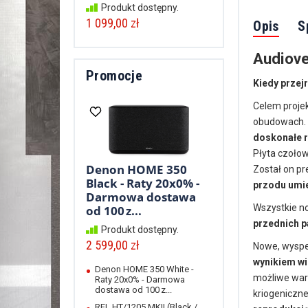
Produkt dostępny.
1 099,00 zł
Opis
S
Audiove
Promocje
Kiedy przej
Celem projek
obudowach. 
doskonałe r
Płyta czoło
Denon HOME 350
Został on pr
Black - Raty 20x0% -
przodu umie
Darmowa dostawa
Wszystkie n
od 100 z...
przednich p
Produkt dostępny.
2 599,00 zł
Nowe, wyspe
wynikiem wi
Denon HOME 350 White -
możliwe waru
Raty 20x0% - Darmowa
dostawa od 100 z...
kriogeniczn
REL HT/1205 MKII (Black /