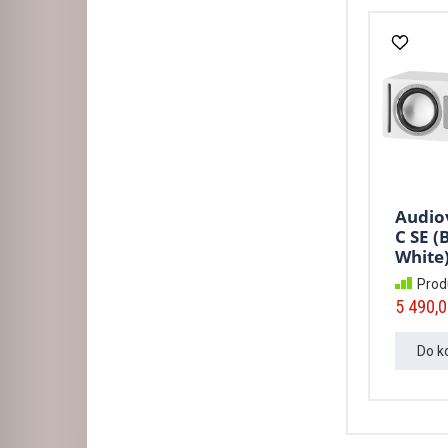
Audio
C SE (B
White)
Prod
5 490,0
Do k