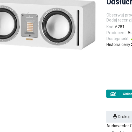
Odsłuch
Obserwuj pro
Dodaj recenzj
Kod:
6281
Producent:
Au
Dostępność:
Historia ceny
Drukuj
Audiovector Q