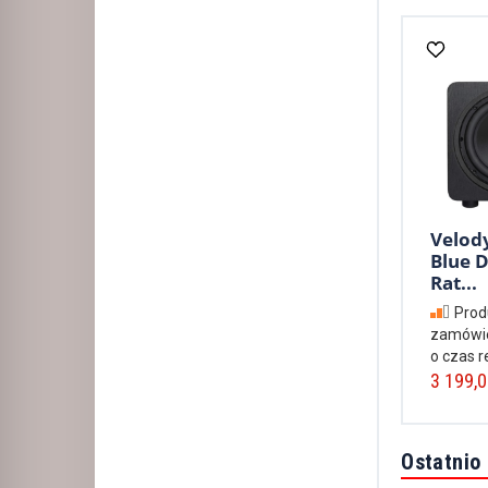
Velod
Blue D
Rat...
Prod
zamówie
o czas re
3 199,0
Ostatnio