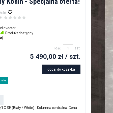
y Konin - Specjalna oferta!
dukt:
ę:
diovector
Produkt dostępny.
Ilość:
szt.
5 490,00 zł
/ szt.
dodaj do koszyka
R C SE (Biały / White) - Kolumna centralna. Cena