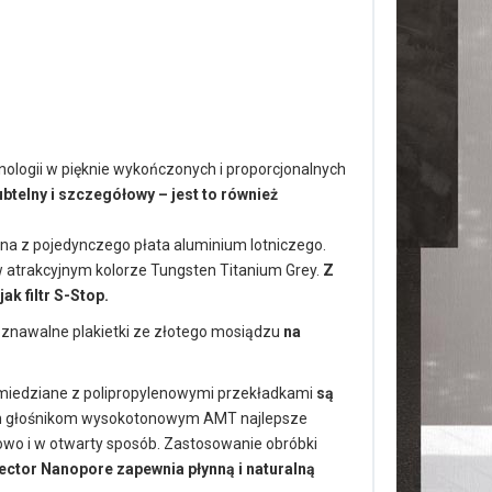
ologii w pięknie wykończonych i proporcjonalnych
ubtelny i szczegółowy – jest to również
na z pojedynczego płata aluminium lotniczego.
w atrakcyjnym kolorze Tungsten Titanium Grey.
Z
k filtr S-Stop.
oznawalne plakietki ze złotego mosiądzu
na
 miedziane z polipropylenowymi przekładkami
są
 głośnikom wysokotonowym AMT najlepsze
łowo i w otwarty sposób. Zastosowanie obróbki
ector Nanopore zapewnia płynną i naturalną