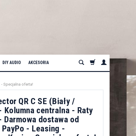
DIY AUDIO
AKCESORIA
- Specjalna oferta!
ctor QR C SE (Biały /
- Kolumna centralna - Raty
- Darmowa dostawa od
- PayPo - Leasing -