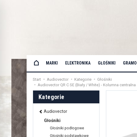
MARKI
ELEKTRONIKA
GŁOŚNIKI
GRAMOF
Start
Audiovector
Kategorie
Głośniki
Audiovector QR C SE (Biały / White) - Kolumna centralna
Kategorie
Audiovector
Głośniki
Głośniki podłogowe
Głośniki podstawkowe