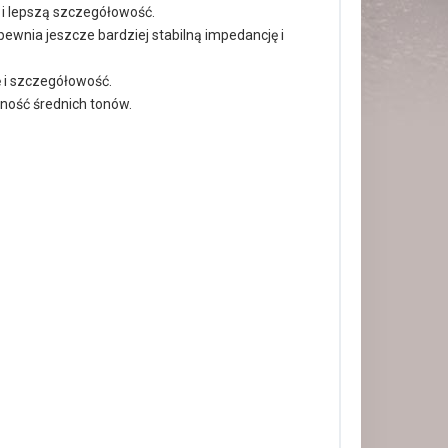
 i lepszą szczegółowość.
wnia jeszcze bardziej stabilną impedancję i
 i szczegółowość.
ość średnich tonów.