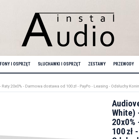
ONY I OSPRZĘT
SŁUCHAWKI I OSPRZĘT
ZESTAWY
PRZEWODY
 - Raty 20x0% - Darmowa dostawa od 100 zł - PayPo - Leasing - Odsłuchy Konin 
Audiove
White) 
20x0% 
100 zł 