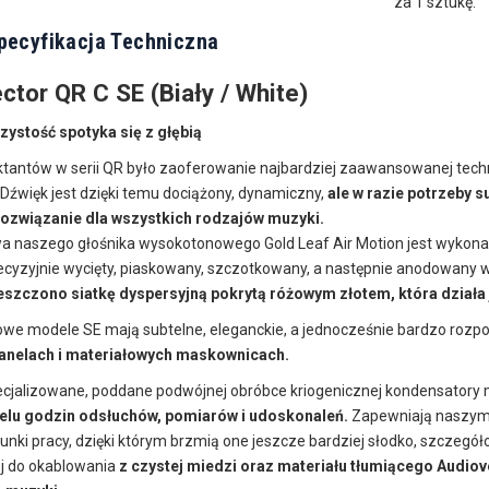
za 1 sztukę.
pecyfikacja Techniczna
ctor QR C SE (Biały / White)
rzystość spotyka się z głębią
tantów w serii QR było zaoferowanie najbardziej zaawansowanej techn
Dźwięk jest dzięki temu dociążony, dynamiczny,
ale w razie potrzeby s
ozwiązanie dla wszystkich rodzajów muzyki.
wa naszego głośnika wysokotonowego Gold Leaf Air Motion jest wykona
ecyzyjnie wycięty, piaskowany, szczotkowany, a następnie anodowany 
szczono siatkę dyspersyjną pokrytą różowym złotem, która działa ja
owe modele SE mają subtelne, eleganckie, a jednocześnie bardzo rozp
anelach i materiałowych maskownicach.
cjalizowane, poddane podwójnej obróbce kriogenicznej kondensatory
elu godzin odsłuchów, pomiarów i udoskonaleń.
Zapewniają naszym
nki pracy, dzięki którym brzmią one jeszcze bardziej słodko, szczegó
ej do okablowania
z czystej miedzi oraz materiału tłumiącego Audiov