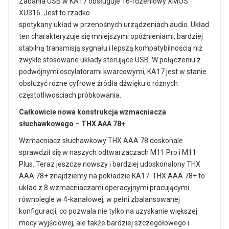
Zadania USB w KA17 obsługuje 16-rdzeniowy XMOS
XU316. Jest to rzadko
spotykany układ w przenośnych urządzeniach audio. Układ
ten charakteryzuje się mniejszymi opóźnieniami, bardziej
stabilną transmisją sygnału i lepszą kompatybilnością niż
zwykle stosowane układy sterujące USB. W połączeniu z
podwójnymi oscylatorami kwarcowymi, KA17 jest w stanie
obsłużyć różne cyfrowe źródła dźwięku o różnych
częstotliwościach próbkowania.
Całkowicie nowa konstrukcja wzmacniacza
słuchawkowego – THX AAA 78+
Wzmacniacz słuchawkowy THX AAA 78 doskonale
sprawdził się w naszych odtwarzaczach M11 Pro i M11
Plus. Teraz jeszcze nowszy i bardziej udoskonalony THX
AAA 78+ znajdziemy na pokładzie KA17. THX AAA 78+ to
układ z 8 wzmacniaczami operacyjnymi pracującymi
równolegle w 4-kanałowej, w pełni zbalansowanej
konfiguracji, co pozwala nie tylko na uzyskanie większej
mocy wyjściowej, ale także bardziej szczegółowego i