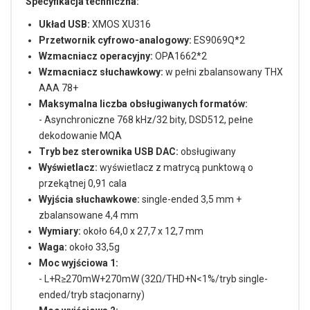
Specyfikacja techniczna:
Układ USB:
XMOS XU316
Przetwornik cyfrowo-analogowy:
ES9069Q*2
Wzmacniacz operacyjny:
OPA1662*2
Wzmacniacz słuchawkowy:
w pełni zbalansowany THX
AAA 78+
Maksymalna liczba obsługiwanych formatów:
- Asynchroniczne 768 kHz/32 bity, DSD512, pełne
dekodowanie MQA
Tryb bez sterownika USB DAC:
obsługiwany
Wyświetlacz:
wyświetlacz z matrycą punktową o
przekątnej 0,91 cala
Wyjścia słuchawkowe:
single-ended 3,5 mm +
zbalansowane 4,4 mm
Wymiary:
około 64,0 x 27,7 x 12,7 mm
Waga:
około 33,5g
Moc wyjściowa 1:
- L+R≥270mW+270mW (32Ω/THD+N<1%/tryb single-
ended/tryb stacjonarny)