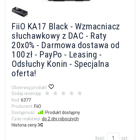
FiiO KA17 Black - Wzmacniacz
słuchawkowy z DAC - Raty
20x0% - Darmowa dostawa od
100 zł - PayPo - Leasing -
Odsłuchy Konin - Specjalna
oferta!
Obserwuj produkt:
Dodaj recenzję:
Kod:
6377
Producent:
FiiO
Dostępność:
Produkt dostępny.
Czas realizacji:
do 2 dni roboczych
Historia ceny
Ilość:
szt.