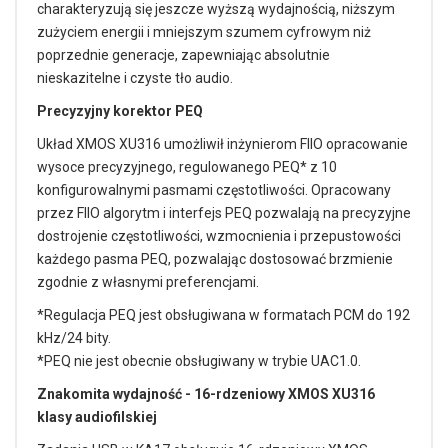
charakteryzują się jeszcze wyższą wydajnością, niższym
zużyciem energii i mniejszym szumem cyfrowym niż
poprzednie generacje, zapewniając absolutnie
nieskazitelne i czyste tło audio.
Precyzyjny korektor PEQ
Układ XMOS XU316 umożliwił inżynierom FIIO opracowanie
wysoce precyzyjnego, regulowanego PEQ* z 10
konfigurowalnymi pasmami częstotliwości. Opracowany
przez FIIO algorytm i interfejs PEQ pozwalają na precyzyjne
dostrojenie częstotliwości, wzmocnienia i przepustowości
każdego pasma PEQ, pozwalając dostosować brzmienie
zgodnie z własnymi preferencjami.
*Regulacja PEQ jest obsługiwana w formatach PCM do 192
kHz/24 bity.
*PEQ nie jest obecnie obsługiwany w trybie UAC1.0.
Znakomita wydajność -
16-rdzeniowy XMOS XU316
klasy audiofilskiej