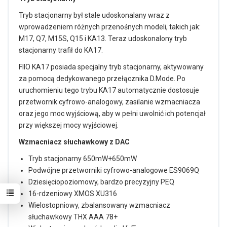
Tryb stacjonarny był stale udoskonalany wraz z
wprowadzeniem różnych przenośnych modeli, takich jak:
M17, Q7, M15S, Q15 i KA13. Teraz udoskonalony tryb
stacjonarny trafił do KA17.
FIIO KA17 posiada specjalny tryb stacjonarny, aktywowany
za pomocą dedykowanego przełącznika D.Mode. Po
uruchomieniu tego trybu KA17 automatycznie dostosuje
przetwornik cyfrowo-analogowy, zasilanie wzmacniacza
oraz jego moc wyjściową, aby w pełni uwolnić ich potencjał
przy większej mocy wyjściowej.
Wzmacniacz słuchawkowy z DAC
Tryb stacjonarny 650mW+650mW
Podwójne przetworniki cyfrowo-analogowe ES9069Q
Dziesięciopoziomowy, bardzo precyzyjny PEQ
16-rdzeniowy XMOS XU316
Wielostopniowy, zbalansowany wzmacniacz
słuchawkowy THX AAA 78+