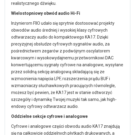
realistycznego dźwięku.
Wielostopniowy obwód audio Hi-Fi
Inżynierom FIIO udało się sprytnie dostosować projekty
obwodów audio średniej i wysokiej klasy cyfrowych
odtwarzaczy audio do kompaktowego KA17. Dzięki
precyzyjnej obsłudze cyfrowych sygnałów audio, za
pośrednictwem zegarów z podwójnym oscylatorem
kwarcowym i wysokowydajnemu przetwornikowi DAC
konwertującemu sygnały cyfrowe na analogowe, wysyłane
przez solidną sekcję analogową składającą się ze
wzmocnienia napięcia LPF, rozszerzenia prądu BUF i
wzmacniaczy słuchawkowych pracujących równolegle,
możesz być pewien, że KA17 jest w stanie odtworzyć
szczegóły i dynamikę Twojej muzyki tak samo, jak high-
endowy cyfrowy odtwarzacz audio.
Oddzielne sekcje cyfrowe i analogowe
Cyfrowe i analogowe części obwodu audio KA17 znajdują
się na całkowicie oddzielnych płytkach drukowanych, a