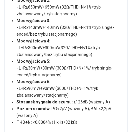
Moc wyjściowa 2:
- L+R≥650mW+650mW (32Ω/THD+N<1%/tryb
zbalansowany/tryb stacjonarny)
Moc wyjściowa 3:
- L+R≥140mW+140mW (32Ω/THD+N<1%/tryb single-
ended/bez trybu stacjonarnego)
Moc wyjściowa 4:
- L+R≥300mW+300mW(32Ω/THD+N<1%/tryb
zbalansowany/bez trybu stacjonarnego)
Moc wyjściowa 5:
- L+R≥30mW+30mW (300Ω/THD+N<1%/ tryb single-
ended/tryb stacjonarny)
Moc wyjściowa 6:
- L+R≥90mW+90mW (300Ω/THD+N<1%/tryb
zbalansowany/stacjonarny)
Stosunek sygnału do szumu:
≥126dB (ważony A)
Poziom szumów:
PO<2μV (ważony A); BAL<2,2μV
(ważony A)
THD+N:
<0,0004% (1 kHz/32 kΩ)