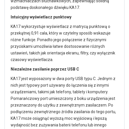
wzmacniaczach słuchawkowych, zapewniając solidną
podstawę doskonałego dźwięku KA17.
Intuicyjny wyświetlacz punktowy
KA17 wykorzystuje wyświetlacz z matrycą punktową o
przekątnej 0,91 cala, który w czytelny sposób wskazuje
różne funkcje. Ponadto jego połączenie z fizycznymi
przyciskami umożliwia łatwe dostosowanie różnych
ustawień, takich jak orientacja ekranu, filtry, czy wyłącznik
czasowy wyświetlacza.
Niezależne zasilanie poprzez USB C
KA17 jest wyposażony w dwa porty USB typu C. Jednym z
nich jest typowy port używany do łączenia się z innymi
urządzeniami, takimi jak telefony, tablety i komputery.
Pomarańczowy port umieszczony z boku urządzenia jest
przeznaczony do użytku z zewnętrznym zasilaczem. Po
podłączeniu zewnętrznego źródła zasilania do tego portu,
KA17 może osiągnąć wyższą moc wyjściową i lepszą
wydajność bez zużywania baterii telefonu lub innego