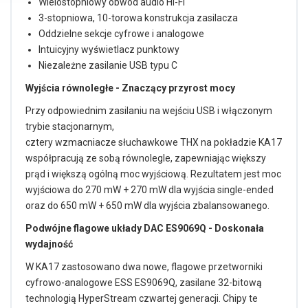
Wielostopniowy obwód audio Hi-Fi
3-stopniowa, 10-torowa konstrukcja zasilacza
Oddzielne sekcje cyfrowe i analogowe
Intuicyjny wyświetlacz punktowy
Niezależne zasilanie USB typu C
Wyjścia równoległe -
Znaczący przyrost mocy
Przy odpowiednim zasilaniu na wejściu USB i włączonym
trybie stacjonarnym,
cztery wzmacniacze słuchawkowe THX na pokładzie KA17
współpracują ze sobą równolegle, zapewniając większy
prąd i większą ogólną moc wyjściową. Rezultatem jest moc
wyjściowa do 270 mW + 270 mW dla wyjścia single-ended
oraz do 650 mW + 650 mW dla wyjścia zbalansowanego.
Podwójne flagowe układy DAC ES9069Q -
Doskonała
wydajność
W KA17 zastosowano dwa nowe, flagowe przetworniki
cyfrowo-analogowe ESS ES9069Q, zasilane 32-bitową
technologią HyperStream czwartej generacji. Chipy te