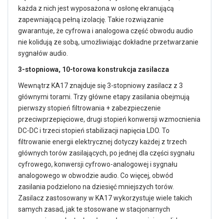
każda z nich jest wyposażona w osłonę ekranującą
zapewniającą pełną izolację. Takie rozwiązanie
gwarantuje, że cyfrowa i analogowa część obwodu audio
nie kolidują ze sobą, umożliwiając dokładne przetwarzanie
sygnałów audio.
3-stopniowa, 10-torowa konstrukcja zasilacza
Wewnątrz KA17 znajduje się 3-stopniowy zasilacz z 3
głównymi torami. Trzy główne etapy zasilania obejmują
pierwszy stopień filtrowania + zabezpieczenie
przeciwprzepięciowe, drugi stopień konwersji wzmocnienia
DC-DC i trzeci stopień stabilizacji napięcia LDO. To
filtrowanie energii elektrycznej dotyczy każdej z trzech
głównych torów zasilających, po jednej dla części sygnału
cyfrowego, konwersji cyfrowo-analogowej i sygnału
analogowego w obwodzie audio. Co więcej, obwód
zasilania podzielono na dziesięć mniejszych torów.
Zasilacz zastosowany w KA17 wykorzystuje wiele takich
samych zasad, jak te stosowane w stacjonarnych