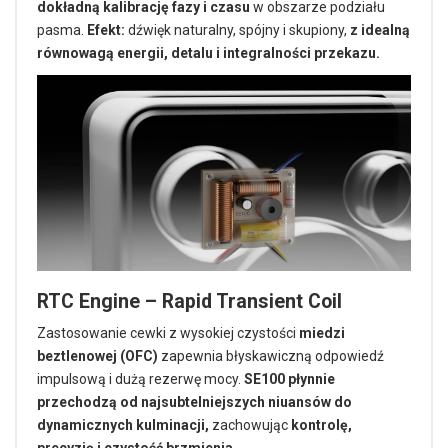
dokładną kalibrację fazy i czasu
w obszarze podziału
pasma.
Efekt:
dźwięk naturalny, spójny i skupiony,
z idealną
równowagą energii, detalu i integralności przekazu.
RTC Engine – Rapid Transient Coil
Zastosowanie cewki z wysokiej czystości
miedzi
beztlenowej (OFC)
zapewnia błyskawiczną odpowiedź
impulsową i dużą rezerwę mocy.
SE100 płynnie
przechodzą od najsubtelniejszych niuansów do
dynamicznych kulminacji,
zachowując
kontrolę,
precyzję i czystość brzmienia.