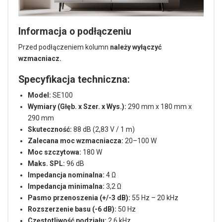
Informacja o podłączeniu
Przed podłączeniem kolumn
należy wyłączyć
wzmacniacz.
Specyfikacja techniczna:
Model:
SE100
Wymiary (Głęb. x Szer. x Wys.):
290 mm x 180 mm x
290 mm
Skuteczność:
88 dB (2,83 V / 1 m)
Zalecana moc wzmacniacza:
20–100 W
Moc szczytowa:
180 W
Maks. SPL:
96 dB
Impedancja nominalna:
4 Ω
Impedancja minimalna:
3,2 Ω
Pasmo przenoszenia (+/-3 dB):
55 Hz – 20 kHz
Rozszerzenie basu (-6 dB):
50 Hz
Częstotliwość podziału:
2,6 kHz