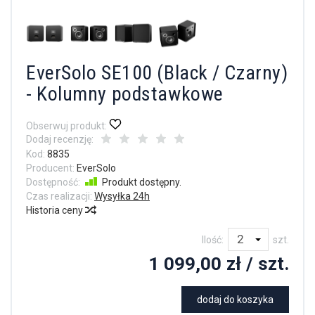
EverSolo SE100 (Black / Czarny)
- Kolumny podstawkowe
Obserwuj produkt:
Dodaj recenzję:
Kod:
8835
Producent:
EverSolo
Dostępność:
Produkt dostępny.
Czas realizacji:
Wysyłka 24h
Historia ceny
Ilość:
szt.
1 099,00 zł
/ szt.
dodaj do koszyka