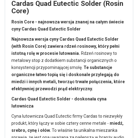
Cardas Quad Eutectic Solder (Rosin
Core)
Rosin Core - najnowsza wersja znanej na całym świecie
cyny Cardas Quad Eutectic Solder
Najnowsza wersja cyny Cardas Quad Eutectic Solder
(with Rosin Core) zawiera rdzeń rosinowy, który pełni
istotną rolę w procesie lutowania.
Rdzeń rosinowy to
metalowy stop z dodatkiem substancji organicznych o
konsystencji przypominającej smołę.
Te substancje
organiczne łatwo topią się i doskonale przylegają do
miedzi i innych metali, tworząc trwałe połączenia, które
efektywniej przewodzi prąd elektryczny.
Cardas Quad Eutectic Solder - doskonała cyna
lutownicza
Cyna lutownicza Quad Eutectic firmy Cardas to niezwykły
produkt, który łączy w sobie cztery cenne metale -
miedź,
srebro, cynę i ołów.
To właśnie ta unikalna mieszanka
sprawia, że jest ona uważana za najlepszą w branży audio