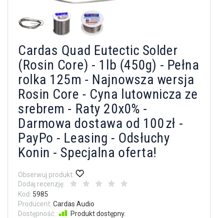
Cardas Quad Eutectic Solder
(Rosin Core) - 1lb (450g) - Pełna
rolka 125m - Najnowsza wersja
Rosin Core - Cyna lutownicza ze
srebrem - Raty 20x0% -
Darmowa dostawa od 100 zł -
PayPo - Leasing - Odsłuchy
Konin - Specjalna oferta!
Obserwuj produkt:
Dodaj recenzję:
Kod:
5985
Producent:
Cardas Audio
Dostępność:
Produkt dostępny.