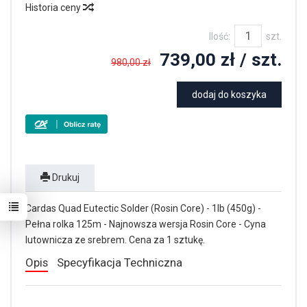
Historia ceny
Ilość:
szt.
739,00 zł
/ szt.
980,00 zł
dodaj do koszyka
Drukuj
Cardas Quad Eutectic Solder (Rosin Core) - 1lb (450g) -
Pełna rolka 125m - Najnowsza wersja Rosin Core - Cyna
lutownicza ze srebrem. Cena za 1 sztukę.
Opis
Specyfikacja Techniczna