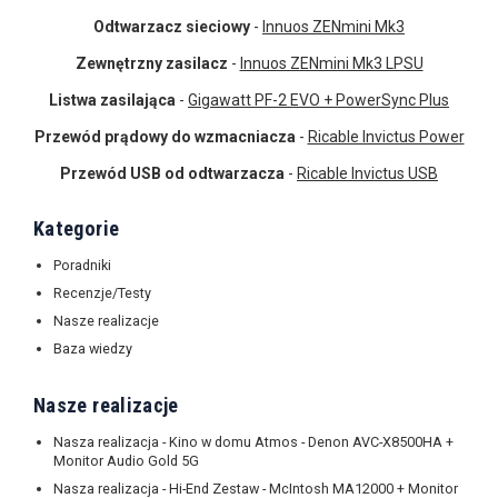
Odtwarzacz sieciowy
-
Innuos ZENmini Mk3
Zewnętrzny zasilacz
-
Innuos ZENmini Mk3 LPSU
Listwa zasilająca
-
Gigawatt PF-2 EVO + PowerSync Plus
Przewód prądowy do wzmacniacza
-
Ricable Invictus Power
Przewód USB od odtwarzacza
-
Ricable Invictus USB
Kategorie
Poradniki
Recenzje/Testy
Nasze realizacje
Baza wiedzy
Nasze realizacje
Nasza realizacja - Kino w domu Atmos - Denon AVC-X8500HA +
Monitor Audio Gold 5G
Nasza realizacja - Hi-End Zestaw - McIntosh MA12000 + Monitor