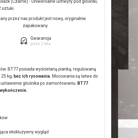
lack (Czarne) - Uniwersalne uchwyty pod głośniki,
 sztuki.
ny przez nas produkt jest nowy, oryginalnie
zapakowany.
Gwarancja
przez 2 lata
tów. BT77 posiada wyściełaną pianką, regulowaną
 25 kg,
bez ich rysowania.
Mocowania są łatwe do
ustawienie głośnika po zamontowaniu.
BT77
 wykończenie.
ików
ąca ekskluzywny wygląd