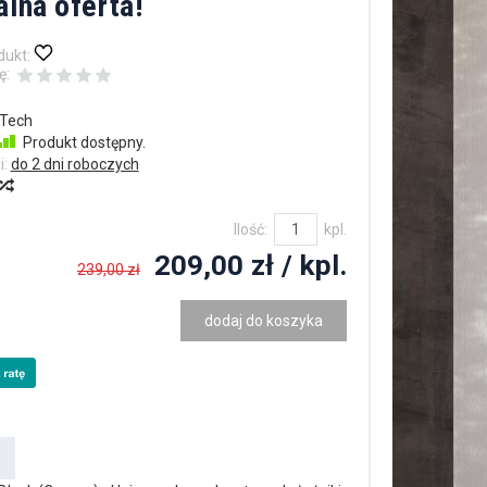
alna oferta!
dukt:
ę:
Tech
Produkt dostępny.
i:
do 2 dni roboczych
Ilość:
kpl.
209,00 zł
/ kpl.
239,00 zł
dodaj do koszyka