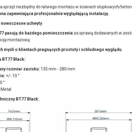
a sprzęt niezbędny do łatwego montażu w ścianach słupkowych/beto
nna zapewniająca profesjonalnie wyglądającą instalację.
i nowoczesne uchwyty
77 pasują do każdego pomieszczenia
za sprawą dodawanych w zesta
ukcję montażową.
h myśli o klientach pragnących prostoty i schludnego wyglądu.
a BT77 Black:
ny rozmiar zacisku:
135 mm - 280 mm
ie:
+/- 10 °
0 °
Metal
hniczny BT77 Black: