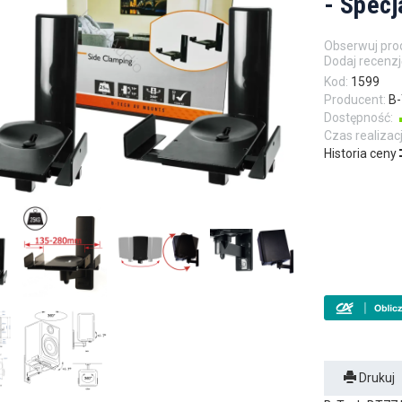
- Specj
Obserwuj pro
Dodaj recenzj
Kod:
1599
Producent:
B-
Dostępność:
Czas realizacj
Historia ceny
Drukuj