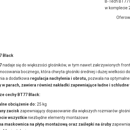
B-Tech BT77 B
w komplecie 2
Oferowa
7 Black
7
nadaje się do większości głośników, w tym nawet zakrzywionych fron
mocowania bocznego, która chwyta głośniki średniej i dużej wielkości do
nia a dodatkowa
regulacja nachylenia i obrotu,
pozwala na optymalne 
 w parach, zawiera również nakładki zapewniające ładne i schludne
ze cechy BT77 Black:
ne obciążenie do:
25 kg
ny zacisk
zapewniający dopasowanie dla większych rozmiarów głośn
cie wszystkie
niezbędne elementy montażowe
na maskownica na płytę montażową oraz zaślepki na śruby
zapewniaj