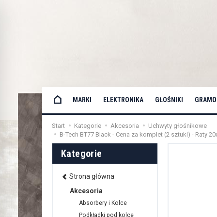
MARKI
ELEKTRONIKA
GŁOŚNIKI
GRAMOF
Start
Kategorie
Akcesoria
Uchwyty głośnikowe
B-Tech BT77 Black - Cena za komplet (2 sztuki) - Raty 2
Kategorie
Strona główna
Akcesoria
Absorbery i Kolce
Podkładki pod kolce