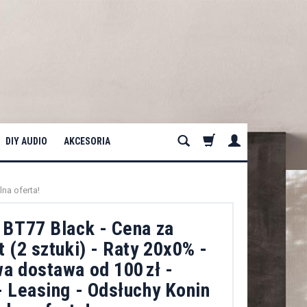
DIY AUDIO
AKCESORIA
na oferta!
 BT77 Black - Cena za
 (2 sztuki) - Raty 20x0% -
a dostawa od 100 zł -
 Leasing - Odsłuchy Konin