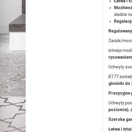
Łatwa i 
Możliwoś
śladów na
Regulacj
Regulowany 
Zacisk/moco
Istnieje moż
rysowaniem
Uchwyty zos
BT77 zostały
głośniki do
Precyzyjne
Uchwyty posi
poziomie)
,
Szeroka gam
Łatwa i int