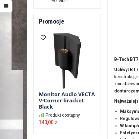
Pozostałe
Promocje
B-Tech BT7
Uchwyt BT7
konstrukcję 
zainstalowa
dostarczany
Monitor Audio VECTA
V-Corner bracket
Najważniejs
Black
Maksymal
Produkt dostępny.
Regulowa
140,00 zł
W komple
Estetycz