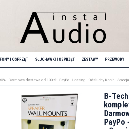
ONY I OSPRZĘT
SŁUCHAWKI I OSPRZĘT
ZESTAWY
PRZEWODY
0x0% - Darmowa dostawa od 100 zł - PayPo - Leasing - Odsłuchy Konin - Specjal
B-Tech
komplet
Darmow
PayPo -