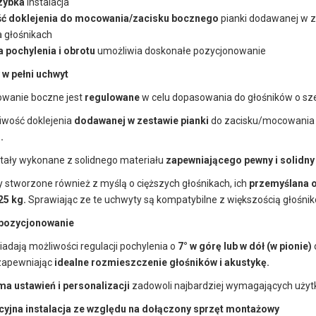
szybka
instalacja
ć doklejenia do mocowania/zacisku bocznego
pianki dodawanej w z
 głośnikach
a pochylenia i obrotu
umożliwia doskonałe pozycjonowanie
w pełni uchwyt
wanie boczne jest
regulowane
w celu dopasowania do głośników o sz
liwość doklejenia
dodawanej w zestawie pianki
do zacisku/mocowania
.
tały wykonane z solidnego materiału
zapewniającego pewny i solidny
 stworzone również z myślą o cięższych głośnikach, ich
przemyślana o
 25 kg.
Sprawiając ze te uchwyty są kompatybilne z większością głośni
 pozycjonowanie
adają możliwości regulacji pochylenia o
7° w górę lub w dół (w pionie)
 zapewniając
idealne rozmieszczenie głośników i akustykę.
a ustawień i personalizacji
zadowoli najbardziej wymagających użyt
uicyjna instalacja ze względu na dołączony sprzęt montażowy