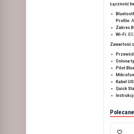
Łączność b
Bluetoot
Profile:
A
Zakres B
Wi-Fi:
IEE
Zawartość 
Przewód 
Osłona t
Pilot Blu
Mikrofo
Kabel US
Quick St
Instrukc
Polecane