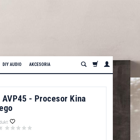
DIY AUDIO
AKCESORIA
AVP45 - Procesor Kina
ego
dukt:
ę: