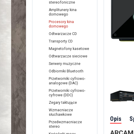
stereofoniczne
Amplitunery kina
domowego
Procesory kina
domowego
Odtwarzacze CD
Transporty CD
Magnetofony kasetowe
Odtwarzacze sieciowe
Serwery muzyczne
Odbiorniki Bluetooth
Przetworniki cyfrowo-
analogowe (DAC)
Przetworniki cyfrowo-
cyfrowe (DDC)
Zegary taktujące
Wzmacniacze
słuchawkowe
Opis
S
Przedwzmacniacze
stereo
ARCAM