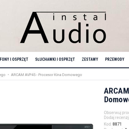
ONY I OSPRZĘT
SŁUCHAWKI I OSPRZĘT
ZESTAWY
PRZEWODY
ego
ARCAM AVP45 - Procesor Kina Domowego
ARCAM 
Domow
Obserwuj pro
Dodaj recenzj
Kod:
8871