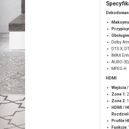
Specyfik
Dekodowani
Maksymal
Przypisy
Obsługiw
Dolby Atm
DTS:X, DT
IMAX En
AURO-3D
MPEG-H
HDMI
Wejścia /
Zone 1:
2
Zone 2:
1
HDMI / 
Rozdziel
Profile H
Funkcje: