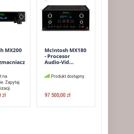
sh MX200
McIntosh MX180
- Procesor
zmacniacz
Audio-Vid...
t na
Produkt dostępny.
e. Zapytaj
izacji.
 zł
97 500,00 zł