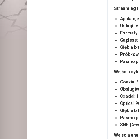
Streaming i
Aplikacje
Usługi:
Ap
Formaty 
Gapless:
Głębia bi
Próbkow
Pasmo p
Wejścia cyf
Coaxial /
Obsługiw
Coaxial: 1
Optical: 9
Głębia bi
Pasmo p
SNR (A-wt
Wejścia an