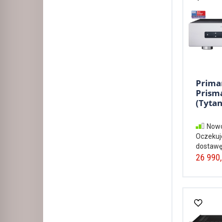
Prima
Prism
(Tytan
Nowo
Oczekuj
dostawę
26 990,