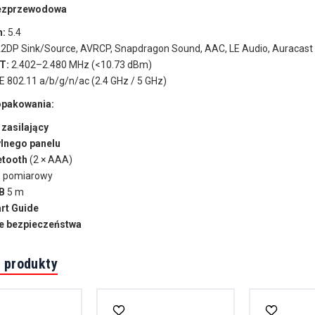
ezprzewodowa
h:
5.4
2DP Sink/Source, AVRCP, Snapdragon Sound, AAC, LE Audio, Auracast
T:
2.402–2.480 MHz (<10.73 dBm)
E 802.11 a/b/g/n/ac (2.4 GHz / 5 GHz)
opakowania:
zasilający
ylnego panelu
etooth
(2 × AAA)
n
pomiarowy
B
5 m
art Guide
je bezpieczeństwa
 produkty