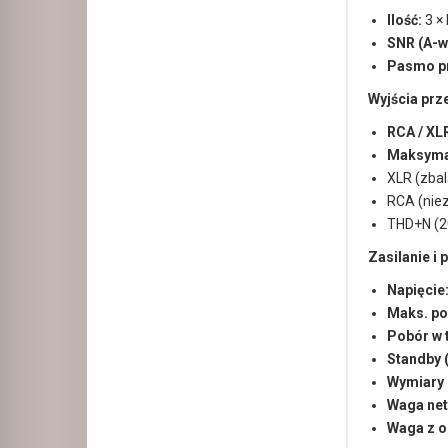
Ilość:
3 ×
SNR (A-wt
Pasmo p
Wyjścia pr
RCA / XL
Maksymal
XLR (zba
RCA (nie
THD+N (2
Zasilanie i
Napięcie
Maks. po
Pobór w t
Standby 
Wymiary (
Waga net
Waga z 