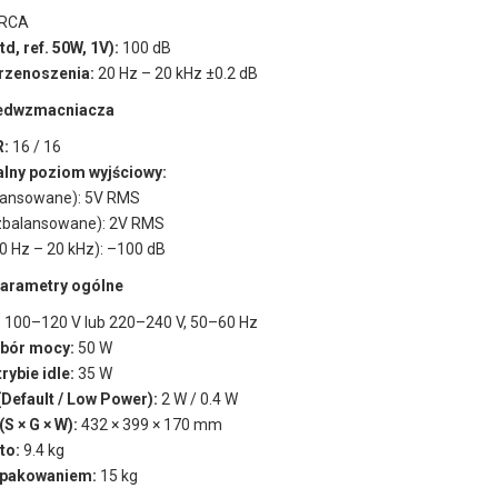
 RCA
d, ref. 50W, 1V):
100 dB
rzenoszenia:
20 Hz – 20 kHz ±0.2 dB
zedwzmacniacza
R:
16 / 16
ny poziom wyjściowy:
lansowane): 5V RMS
zbalansowane): 2V RMS
0 Hz – 20 kHz): –100 dB
 parametry ogólne
:
100–120 V lub 220–240 V, 50–60 Hz
bór mocy:
50 W
rybie idle:
35 W
(Default / Low Power):
2 W / 0.4 W
S × G × W):
432 × 399 × 170 mm
to:
9.4 kg
opakowaniem:
15 kg