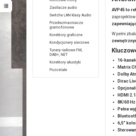
Końcówki mocy
Zasilacze audio
AVP45 to r
Switche LAN klasy Audio
zaprojektow
Przedwzmacniacze
zapewniając
gramofonowe
W pełni zba
Korektory graficzne
zewnętrzny
Kondycjonery sieciowe
Kluczow
Tunery radiowe FM,
DAB+, NET
16-kanał
Korektory akustyki
Matrix C
Pozostałe
Dolby At
Dirac Li
Opcjonal
HDMI 2.1
8K/60 Hz
Pełne wy
Bluetoot
6,5” kol
Sterowan