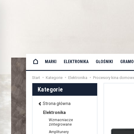
MARKI
ELEKTRONIKA
GŁOŚNIKI
GRAMOF
Start
Kategorie
Elektronika
Procesory kina domow
Kategorie
Strona główna
Elektronika
Wzmacniacze
zintegrowane
Amplitunery