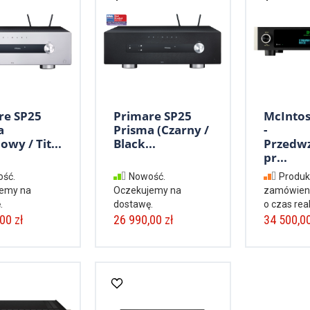
re SP25
Primare SP25
McInto
a
Prisma (Czarny /
-
owy / Tit...
Black...
Przedw
pr...
ść.
Nowość.
Produk
emy na
Oczekujemy na
zamówieni
.
dostawę.
o czas real
00 zł
26 990,00 zł
34 500,00