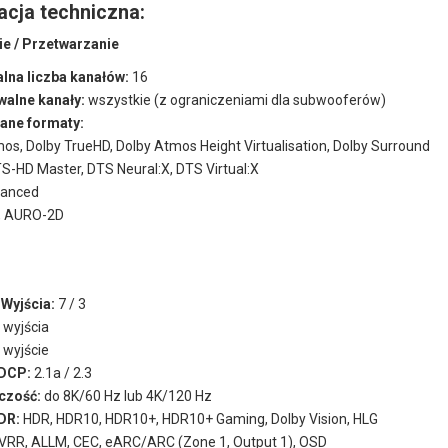
acja techniczna:
e / Przetwarzanie
na liczba kanałów:
16
walne kanały:
wszystkie (z ograniczeniami dla subwooferów)
ane formaty:
os, Dolby TrueHD, Dolby Atmos Height Virtualisation, Dolby Surround
S-HD Master, DTS Neural:X, DTS Virtual:X
hanced
, AURO-2D
 Wyjścia:
7 / 3
 wyjścia
 wyjście
HDCP:
2.1a / 2.3
czość:
do 8K/60 Hz lub 4K/120 Hz
DR:
HDR, HDR10, HDR10+, HDR10+ Gaming, Dolby Vision, HLG
VRR, ALLM, CEC, eARC/ARC (Zone 1, Output 1), OSD