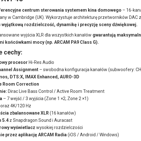
eferencyjne centrum sterowania systemem kina domowego
– 16-kan
any w Cambridge (UK). Wykorzystuje architekturę przetworników DAC 
 wyjątkową rozdzielczość, dynamikę i precyzję sceny dźwiękowej.
lansowane wyjścia XLR dla wszystkich kanałów
gwarantują maksymalną
mi końcówkami mocy (np. ARCAM PA9 Class G).
e cechy:
owy procesor
Hi-Res Audio
hannel Assignment
– swobodna konfiguracja kanałów (subwoofery: C
mos, DTS:X, IMAX Enhanced, AURO-3D
ve Room Correction
nie:
Dirac Live Bass Control / Active Room Treatment
a
– 7 wejść / 3 wyjścia (Zone 1 ×2, Zone 2 ×1)
oraz 4K/120 Hz
jścia zbalansowane XLR
(16 kanałów)
h 5.4
z Snapdragon Sound i Auracast
orowy wyświetlacz
wysokiej rozdzielczości
ie przez aplikację ARCAM Radia
(iOS / Android / Windows)