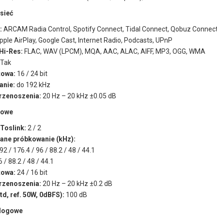
 sieć
:
ARCAM Radia Control, Spotify Connect, Tidal Connect, Qobuz Connec
ple AirPlay, Google Cast, Internet Radio, Podcasts, UPnP
Hi-Res:
FLAC, WAV (LPCM), MQA, AAC, ALAC, AIFF, MP3, OGG, WMA
Tak
towa:
16 / 24 bit
anie:
do 192 kHz
rzenoszenia:
20 Hz – 20 kHz ±0.05 dB
rowe
 Toslink:
2 / 2
ane próbkowanie (kHz):
92 / 176.4 / 96 / 88.2 / 48 / 44.1
6 / 88.2 / 48 / 44.1
towa:
24 / 16 bit
rzenoszenia:
20 Hz – 20 kHz ±0.2 dB
d, ref. 50W, 0dBFS):
100 dB
alogowe