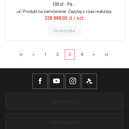
100 zł - Pa...
Produkt na zamówienie. Zapytaj o czas realizacji.
328 888,00 zł / szt.
Do koszyka
|«
«
1
2
3
4
»
»|
Zamówienie
Informacje